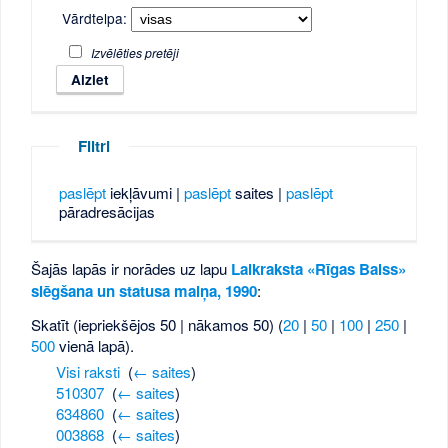
Vārdtelpa:
Izvēlēties pretēji
Filtri
paslēpt
iekļāvumi |
paslēpt
saites |
paslēpt
pāradresācijas
Šajās lapās ir norādes uz lapu
Laikraksta «Rīgas Balss»
slēgšana un statusa maiņa, 1990
:
Skatīt (iepriekšējos 50 | nākamos 50) (
20
|
50
|
100
|
250
|
500
vienā lapā).
Visi raksti
‎
(
← saites
)
510307
‎
(
← saites
)
634860
‎
(
← saites
)
003868
‎
(
← saites
)