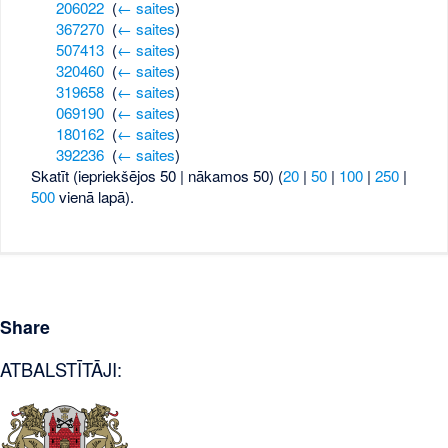
206022
‎
(
← saites
)
367270
‎
(
← saites
)
507413
‎
(
← saites
)
320460
‎
(
← saites
)
319658
‎
(
← saites
)
069190
‎
(
← saites
)
180162
‎
(
← saites
)
392236
‎
(
← saites
)
Skatīt (iepriekšējos 50 | nākamos 50) (
20
|
50
|
100
|
250
|
500
vienā lapā).
Share
ATBALSTĪTĀJI: