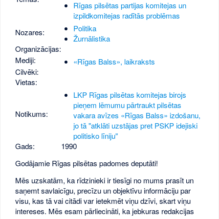
Rīgas pilsētas partijas komitejas un
izpildkomitejas radītās problēmas
Politika
Nozares:
Žurnālistika
Organizācijas:
Mediji:
«Rīgas Balss», laikraksts
Cilvēki:
Vietas:
LKP Rīgas pilsētas komitejas birojs
pieņem lēmumu pārtraukt pilsētas
Notikums:
vakara avīzes «Rīgas Balss» izdošanu,
jo tā "atklāti uzstājas pret PSKP idejiski
politisko līniju"
Gads:
1990
Godājamie Rīgas pilsētas padomes deputāti!
Mēs uzskatām, ka rīdzinieki ir tiesīgi no mums prasīt un
saņemt savlaicīgu, precīzu un objektīvu informāciju par
visu, kas tā vai citādi var ietekmēt viņu dzīvi, skart viņu
intereses. Mēs esam pārliecināti, ka jebkuras redakcijas