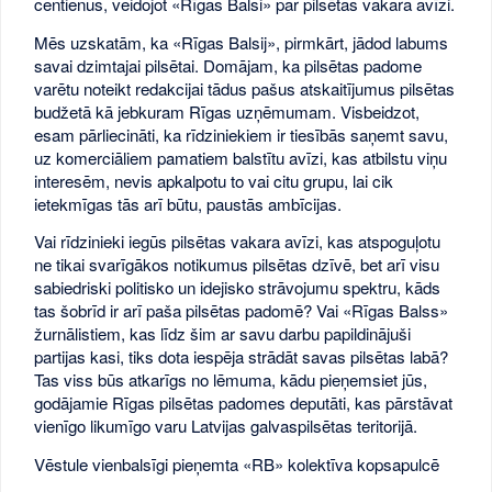
centienus, veidojot «Rīgas Balsi» par pilsētas vakara avīzi.
Mēs uzskatām, ka «Rīgas Balsij», pirmkārt, jādod labums
savai dzimtajai pilsētai. Domājam, ka pilsētas padome
varētu noteikt redakcijai tādus pašus atskaitījumus pilsētas
budžetā kā jebkuram Rīgas uzņēmumam. Visbeidzot,
esam pārliecināti, ka rīdziniekiem ir tiesībās saņemt savu,
uz komerciāliem pamatiem balstītu avīzi, kas atbilstu viņu
interesēm, nevis apkalpotu to vai citu grupu, lai cik
ietekmīgas tās arī būtu, paustās ambīcijas.
Vai rīdzinieki iegūs pilsētas vakara avīzi, kas atspoguļotu
ne tikai svarīgākos notikumus pilsētas dzīvē, bet arī visu
sabiedriski politisko un idejisko strāvojumu spektru, kāds
tas šobrīd ir arī paša pilsētas padomē? Vai «Rīgas Balss»
žurnālistiem, kas līdz šim ar savu darbu papildinājuši
partijas kasi, tiks dota iespēja strādāt savas pilsētas labā?
Tas viss būs atkarīgs no lēmuma, kādu pieņemsiet jūs,
godājamie Rīgas pilsētas padomes deputāti, kas pārstāvat
vienīgo likumīgo varu Latvijas galvaspilsētas teritorijā.
Vēstule vienbalsīgi pieņemta «RB» kolektīva kopsapulcē