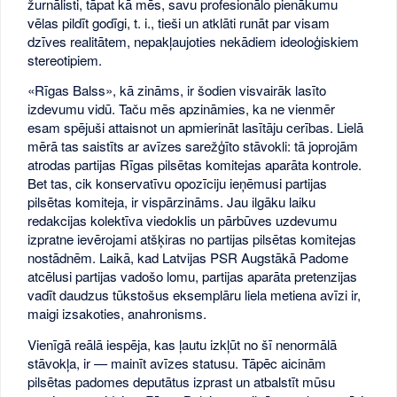
žurnālisti, tāpat kā mēs, savu profesionālo pienākumu
vēlas pildīt godīgi, t. i., tieši un atklāti runāt par visam
dzīves realitātem, nepakļaujoties nekādiem ideoloģiskiem
stereotipiem.
«Rīgas Balss», kā zināms, ir šodien visvairāk lasīto
izdevumu vidū. Taču mēs apzināmies, ka ne vienmēr
esam spējuši attaisnot un apmierināt lasītāju cerības. Lielā
mērā tas saistīts ar avīzes sarežģīto stāvokli: tā joprojām
atrodas partijas Rīgas pilsētas komitejas aparāta kontrole.
Bet tas, cik konservatīvu opozīciju ieņēmusi partijas
pilsētas komiteja, ir vispārzināms. Jau ilgāku laiku
redakcijas kolektīva viedoklis un pārbūves uzdevumu
izpratne ievērojami atšķiras no partijas pilsētas komitejas
nostādnēm. Laikā, kad Latvijas PSR Augstākā Padome
atcēlusi partijas vadošo lomu, partijas aparāta pretenzijas
vadīt daudzus tūkstošus eksemplāru liela metiena avīzi ir,
maigi izsakoties, anahronisms.
Vienīgā reālā iespēja, kas ļautu izkļūt no šī nenormālā
stāvokļa, ir — mainīt avīzes statusu. Tāpēc aicinām
pilsētas padomes deputātus izprast un atbalstīt mūsu