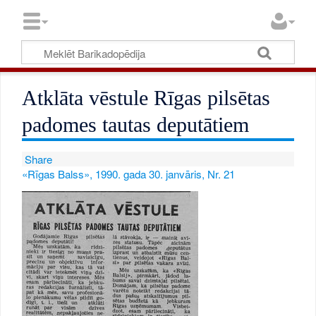
Atklāta vēstule Rīgas pilsētas
padomes tautas deputātiem
Share
«Rīgas Balss», 1990. gada 30. janvāris, Nr. 21