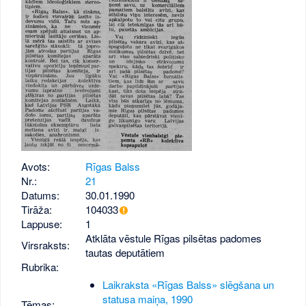
Avots:
Rīgas Balss
Nr.:
21
Datums:
30.01.1990
Tirāža:
104033
Lappuse:
1
Atklāta vēstule Rīgas pilsētas padomes
Virsraksts:
tautas deputātiem
Rubrika:
Laikraksta «Rīgas Balss» slēgšana un
statusa maiņa, 1990
Tēmas: