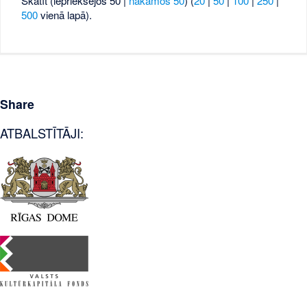
Skatīt (iepriekšējos 50 |
nākamos 50
) (
20
|
50
|
100
|
250
|
500
vienā lapā).
Share
ATBALSTĪTĀJI: