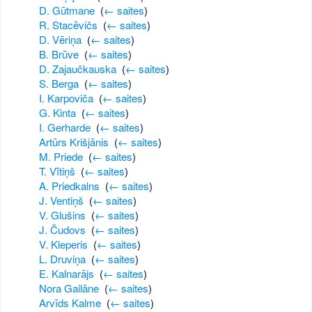
D. Gūtmane
‎
(
← saites
)
R. Stacēvičs
‎
(
← saites
)
D. Vēriņa
‎
(
← saites
)
B. Brūve
‎
(
← saites
)
D. Zajaučkauska
‎
(
← saites
)
S. Berga
‎
(
← saites
)
I. Karpoviča
‎
(
← saites
)
G. Kinta
‎
(
← saites
)
I. Gerharde
‎
(
← saites
)
Artūrs Krišjānis
‎
(
← saites
)
M. Priede
‎
(
← saites
)
T. Vītiņš
‎
(
← saites
)
A. Priedkalns
‎
(
← saites
)
J. Ventiņš
‎
(
← saites
)
V. Glušins
‎
(
← saites
)
J. Čudovs
‎
(
← saites
)
V. Kleperis
‎
(
← saites
)
L. Druviņa
‎
(
← saites
)
E. Kalnarājs
‎
(
← saites
)
Nora Gailāne
‎
(
← saites
)
Arvīds Kalme
‎
(
← saites
)