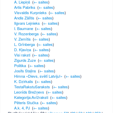
A. Liepiņš
‎
(
← saites
)
Artis Pabriks
‎
(
← saites
)
Visvaldis Kurpnieks
‎
(
← saites
)
Andis Zālītis
‎
(
← saites
)
Ilgvars Lejnieks
‎
(
← saites
)
I. Baumane
‎
(
← saites
)
V. Rozenberga
‎
(
← saites
)
V. Zemītis
‎
(
← saites
)
L. Grīnberga
‎
(
← saites
)
D. Kļaviņa
‎
(
← saites
)
Visi raksti
‎
(
← saites
)
Zigurds Zuze
‎
(
← saites
)
Politika
‎
(
← saites
)
Josifs Staļins
‎
(
← saites
)
Himna «Dievs, svētī Latviju!»
‎
(
← saites
)
K. Dzirkalis
‎
(
← saites
)
TestaRakstuSaraksts
‎
(
← saites
)
Leonīds Brežņevs
‎
(
← saites
)
Kategorija:Avīžraksti
‎
(
← saites
)
Pēteris Stučka
‎
(
← saites
)
A.k. 4, PJ
‎
(
← saites
)