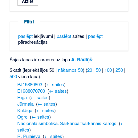
Filtri
paslēpt
iekļāvumi |
paslēpt
saites |
paslēpt
pāradresācijas
Šajās lapās ir norādes uz lapu
A. Radiņš
:
Skatīt (iepriekšējos 50 |
nākamos 50
) (
20
|
50
|
100
|
250
|
500
vienā lapā).
PJ19880803
‎
(
← saites
)
E1988070700
‎
(
← saites
)
Rīga
‎
(
← saites
)
Jūrmala
‎
(
← saites
)
Kuldīga
‎
(
← saites
)
Ogre
‎
(
← saites
)
Nacionālā simbolika. Sarkanbaltsarkanais karogs
‎
(
←
saites
)
R. Puļajeva
‎
(
← saites
)