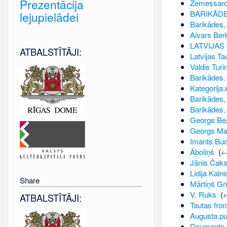
Prezentācija
Zemessar
BARIKĀDE
lejupielādei
Barikādes, 
Aivars Ber
LATVIJAS
ATBALSTĪTĀJI:
Latvijas Ta
Valdis Turi
Barikādes.
Kategorija
Barikādes, 
Barikādes, 
Georgs Be
Georgs Ma
Imants Bu
Āboliņš
‎
(
←
Jānis Čaks
Lidija Kalni
Share
Mārtiņš Gri
V. Ruks
‎
(
←
ATBALSTĪTĀJI:
Tautas fron
Augusta pu
Daumants 