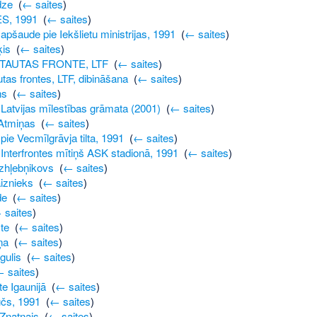
dze
‎
(
← saites
)
S, 1991
‎
(
← saites
)
apšaude pie Iekšlietu ministrijas, 1991
‎
(
← saites
)
ķis
‎
(
← saites
)
 TAUTAS FRONTE, LTF
‎
(
← saites
)
utas frontes, LTF, dibināšana
‎
(
← saites
)
ns
‎
(
← saites
)
 Latvijas mīlestības grāmata (2001)
‎
(
← saites
)
:Atmiņas
‎
(
← saites
)
pie Vecmīlgrāvja tilta, 1991
‎
(
← saites
)
Interfrontes mītiņš ASK stadionā, 1991
‎
(
← saites
)
zhļebņikovs
‎
(
← saites
)
iznieks
‎
(
← saites
)
de
‎
(
← saites
)
 saites
)
te
‎
(
← saites
)
ņa
‎
(
← saites
)
gulis
‎
(
← saites
)
 saites
)
te Igaunijā
‎
(
← saites
)
čs, 1991
‎
(
← saites
)
Znatnajs
‎
(
← saites
)