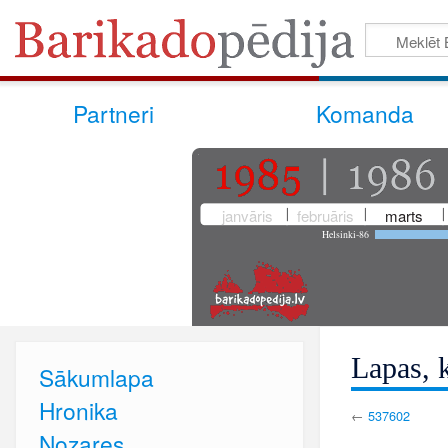
Partneri
Komanda
janvāris
februāris
marts
Helsinki-86
Lapas, k
Sākumlapa
Hronika
←
537602
Nozares