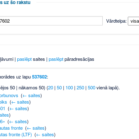
s uz šo rakstu
Vārdtelpa:
ļāvumi |
paslēpt
saites |
paslēpt
pāradresācijas
 norādes uz lapu
537602
:
šējos 50 | nākamos 50) (
20
|
50
|
100
|
250
|
500
vienā lapā).
Gorbunovs
‎
(
← saites
)
biks
‎
(
← saites
)
501
‎
(
← saites
)
ites
)
86»
‎
(
← saites
)
autas fronte
‎
(
← saites
)
utas fronte (LTF)
‎
(
← saites
)