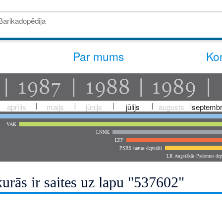
Par mums
Kon
aprīlis
maijs
jūnijs
jūlijs
augusts
septembr
VAK
LNNK
LTF
PSRS tautas deputāti
LR Augstākās Padomes dep
urās ir saites uz lapu "537602"