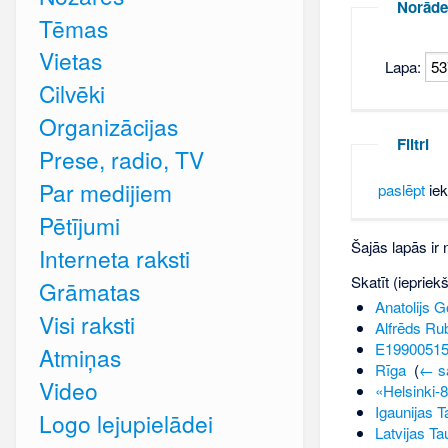
Norāde
Tēmas
Vietas
Lapa:
Cilvēki
Organizācijas
Filtri
Prese, radio, TV
Par medijiem
paslēpt
iek
Pētījumi
Šajās lapās ir
Interneta raksti
Skatīt (iepriek
Grāmatas
Anatolijs 
Visi raksti
Alfrēds Ru
E1990051
Atmiņas
Rīga
‎
(
← sa
Video
«Helsinki-
Igaunijas T
Logo lejupielādei
Latvijas Ta