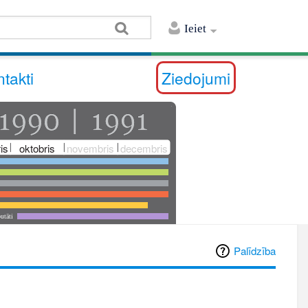
Ieiet
takti
Ziedojumi
is
oktobris
novembris
decembris
utāti
Palīdzība