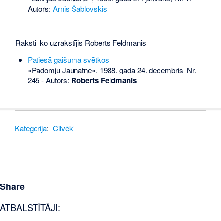
Autors:
Arnis Šablovskis
Raksti, ko uzrakstījis Roberts Feldmanis:
Patiesā gaišuma svētkos
«Padomju Jaunatne», 1988. gada 24. decembris, Nr.
245
- Autors:
Roberts Feldmanis
Kategorija
:
Cilvēki
Share
ATBALSTĪTĀJI: