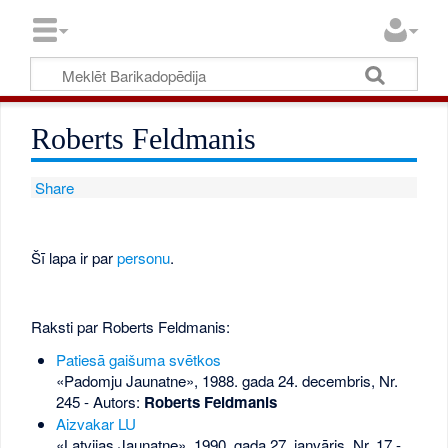
Roberts Feldmanis
Share
Šī lapa ir par
personu
.
Raksti par Roberts Feldmanis:
Patiesā gaišuma svētkos
«Padomju Jaunatne», 1988. gada 24. decembris, Nr.
245
- Autors:
Roberts Feldmanis
Aizvakar LU
«Latvijas Jaunatne», 1990. gada 27. janvāris, Nr. 17
-