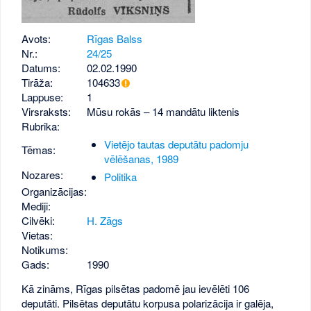
Avots:
Rīgas Balss
Nr.:
24/25
Datums:
02.02.1990
Tirāža:
104633
Lappuse:
1
Virsraksts:
Mūsu rokās – 14 mandātu liktenis
Rubrika:
Vietējo tautas deputātu padomju
Tēmas:
vēlēšanas, 1989
Nozares:
Politika
Organizācijas:
Mediji:
Cilvēki:
H. Zāgs
Vietas:
Notikums:
Gads:
1990
Kā zināms, Rīgas pilsētas padomē jau ievēlēti 106
deputāti. Pilsētas deputātu korpusa polarizācija ir galēja,