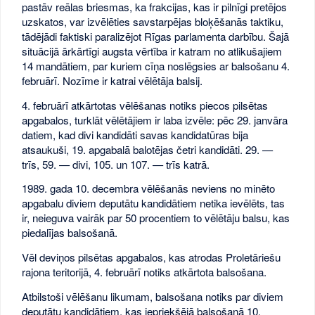
pastāv reālas briesmas, ka frakcijas, kas ir pilnīgi pretējos
uzskatos, var izvēlēties savstarpējas bloķēšanās taktiku,
tādējādi faktiski paralizējot Rīgas parlamenta darbību. Šajā
situācijā ārkārtīgi augsta vērtība ir katram no atlikušajiem
14 mandātiem, par kuriem cīņa noslēgsies ar balsošanu 4.
februārī. Nozīme ir katrai vēlētāja balsij.
4. februārī atkārtotas vēlēšanas notiks piecos pilsētas
apgabalos, turklāt vēlētājiem ir laba izvēle: pēc 29. janvāra
datiem, kad divi kandidāti savas kandidatūras bija
atsaukuši, 19. apgabalā balotējas četri kandidāti. 29. —
trīs, 59. — divi, 105. un 107. — trīs katrā.
1989. gada 10. decembra vēlēšanās neviens no minēto
apgabalu diviem deputātu kandidātiem netika ievēlēts, tas
ir, neieguva vairāk par 50 procentiem to vēlētāju balsu, kas
piedalījas balsošanā.
Vēl deviņos pilsētas apgabalos, kas atrodas Proletāriešu
rajona teritorijā, 4. februārī notiks atkārtota balsošana.
Atbilstoši vēlēšanu likumam, balsošana notiks par diviem
deputātu kandidātiem, kas iepriekšējā balsošanā 10.