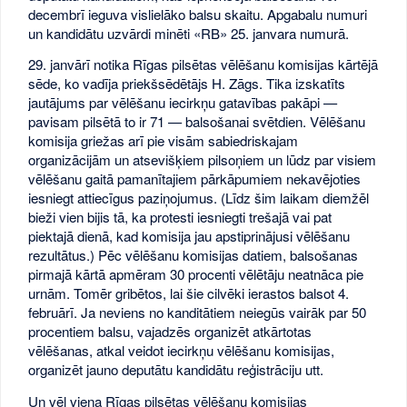
decembrī ieguva vislielāko balsu skaitu. Apgabalu numuri
un kandidātu uzvārdi minēti «RB» 25. janvara numurā.
29. janvārī notika Rīgas pilsētas vēlēšanu komisijas kārtējā
sēde, ko vadīja priekšsēdētājs H. Zāgs. Tika izskatīts
jautājums par vēlēšanu iecirkņu gatavības pakāpi —
pavisam pilsētā to ir 71 — balsošanai svētdien. Vēlēšanu
komisija griežas arī pie visām sabiedriskajam
organizācijām un atsevišķiem pilsoņiem un lūdz par visiem
vēlēšanu gaitā pamanītajiem pārkāpumiem nekavējoties
iesniegt attiecīgus paziņojumus. (Līdz šim laikam diemžēl
bieži vien bijis tā, ka protesti iesniegti trešajā vai pat
piektajā dienā, kad komisija jau apstiprinājusi vēlēšanu
rezultātus.) Pēc vēlēšanu komisijas datiem, balsošanas
pirmajā kārtā apmēram 30 procenti vēlētāju neatnāca pie
urnām. Tomēr gribētos, lai šie cilvēki ierastos balsot 4.
februārī. Ja neviens no kanditātiem neiegūs vairāk par 50
procentiem balsu, vajadzēs organizēt atkārtotas
vēlēšanas, atkal veidot iecirkņu vēlēšanu komisijas,
organizēt jauno deputātu kandidātu reģistrāciju utt.
Un vēl viena Rīgas pilsētas vēlēšanu komisijas