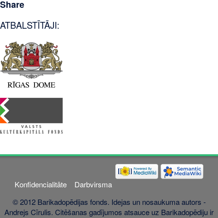
Share
ATBALSTĪTĀJI:
Konfidencialitāte
Darbvirsma
© 2012 Barikadopēdijas fonds. Idejas un nosaukuma autors -
Andrejs Cīrulis. Citēšanas gadījumos atsauce uz Barikadopēdiju ir