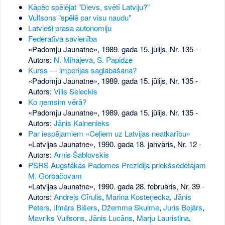
Kāpēc spēlējat "Dievs, svētī Latviju?"
Vulfsons "spēlē par visu naudu"
Latvieši prasa autonomiju
Federatīva savienība
«Padomju Jaunatne», 1989. gada 15. jūlijs, Nr. 135
-
Autors:
N. Mihaļeva
,
S. Papidze
Kurss — impērijas saglabāšana?
«Padomju Jaunatne», 1989. gada 15. jūlijs, Nr. 135
-
Autors:
Vilis Seleckis
Ko ņemsim vērā?
«Padomju Jaunatne», 1989. gada 15. jūlijs, Nr. 135
-
Autors:
Jānis Kalnenieks
Par iespējamiem «Ceļiem uz Latvijas neatkarību»
«Latvijas Jaunatne», 1990. gada 18. janvāris, Nr. 12
-
Autors:
Arnis Šablovskis
PSRS Augstākās Padomes Prezidija priekšsēdētājam
M. Gorbačovam
«Latvijas Jaunatne», 1990. gada 28. februāris, Nr. 39
-
Autors:
Andrejs Cīrulis
,
Marina Kosteņecka
,
Jānis
Peters
,
Ilmārs Bišers
,
Džemma Skulme
,
Juris Bojārs
,
Mavriks Vulfsons
,
Jānis Lucāns
,
Marju Lauristina
,