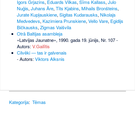
Igors Grjazins
,
Eduards Vilkas
,
Sīms Kallass
,
Julo
Nuģis
,
Juhans Āre
,
Tīts Kjabins
,
Mihails Bronšteins
,
Jurate Kupļauskiene
,
Sigitas Kudarausks
,
Nikolajs
Medvedevs
,
Kazimiera Prunskiene
,
Vello Vare
,
Egidijs
Bičkausks
,
Zigmas Vaišvila
Otrā Baltijas asambleja
«Latvijas Jaunatne», 1990. gada 19. jūnijs, Nr. 107
-
Autors:
V.Gailītis
Cilvēki — tas ir galvenais
- Autors:
Viktors Alksnis
Kategorija
:
Tēmas