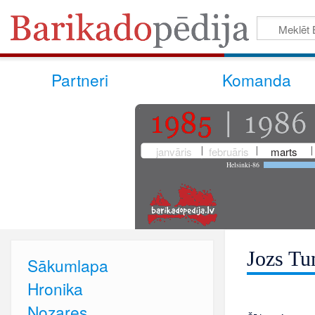
Partneri
Komanda
janvāris
februāris
marts
Helsinki-86
Jozs Tu
Sākumlapa
Hronika
Nozares