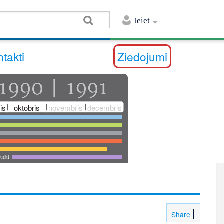
Ieiet
takti
Ziedojumi
is
oktobris
novembris
decembris
utāti
Share