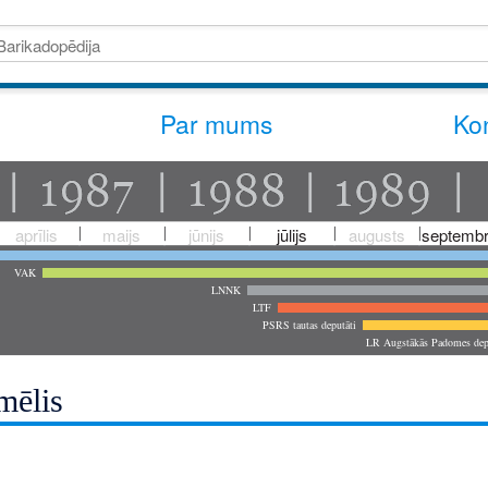
Par mums
Kon
aprīlis
maijs
jūnijs
jūlijs
augusts
septembr
VAK
LNNK
LTF
PSRS tautas deputāti
LR Augstākās Padomes dep
mēlis