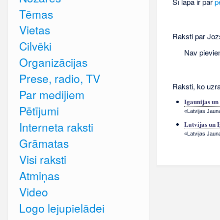
Šī lapa ir par
p
Tēmas
Vietas
Raksti par Joz
Cilvēki
Nav pievie
Organizācijas
Prese, radio, TV
Raksti, ko uzra
Par medijiem
Igaunijas un
Pētījumi
«Latvijas Jauna
Interneta raksti
Latvijas un 
«Latvijas Jauna
Grāmatas
Visi raksti
Atmiņas
Video
Logo lejupielādei