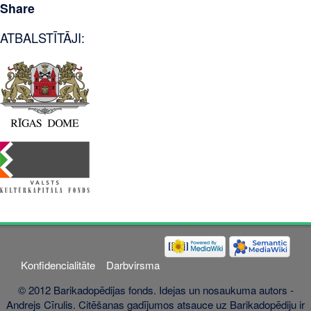
Share
ATBALSTĪTĀJI:
Konfidencialitāte
Darbvirsma
© 2012 Barikadopēdijas fonds. Idejas un nosaukuma autors -
Andrejs Cīrulis. Citēšanas gadījumos atsauce uz Barikadopēdiju ir