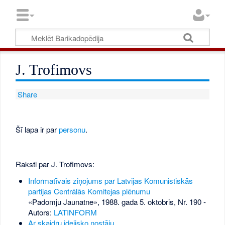
J. Trofimovs
Share
Šī lapa ir par
personu
.
Raksti par J. Trofimovs:
Informatīvais ziņojums par Latvijas Komunistiskās
partijas Centrālās Komitejas plēnumu
«Padomju Jaunatne», 1988. gada 5. oktobris, Nr. 190
-
Autors:
LATINFORM
Ar skaidru idejisko nostāju