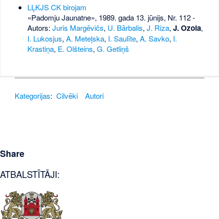
LĻKJS CK birojam
«Padomju Jaunatne», 1989. gada 13. jūnijs, Nr. 112
-
Autors:
Juris Margēvičs
,
U. Bārbalis
,
J. Riza
,
J. Ozola
,
I. Lukosjus
,
A. Meteļska
,
I. Saulīte
,
A. Savko
,
I.
Krastiņa
,
E. Olšteins
,
G. Getliņš
Kategorijas
:
Cilvēki
Autori
Share
ATBALSTĪTĀJI: