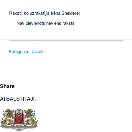
Raksti, ko uzrakstījis Irēna Šneidere:
Nav pievienots neviens raksts
Kategorija
:
Cilvēki
Share
ATBALSTĪTĀJI: