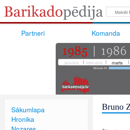
Partneri
Komanda
janvāris
februāris
marts
Helsinki-86
Bruno Z
Sākumlapa
Hronika
Nozares