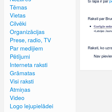
Šī lapa ir par
p
Tēmas
Vietas
Raksti par Bru
Cilvēki
Garīgās mūzi
Organizācijas
«Latvijas Jauna
Prese, radio, TV
Par medijiem
Raksti, ko uzra
Pētījumi
Nav pievie
Interneta raksti
Grāmatas
Visi raksti
Atmiņas
Video
Logo lejupielādei