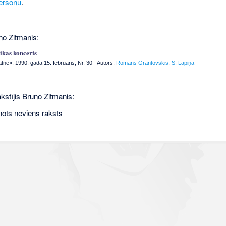
ersonu
.
no Zitmanis:
kas koncerts
tne», 1990. gada 15. februāris, Nr. 30
- Autors:
Romans Grantovskis
,
S. Lapiņa
kstījis Bruno Zitmanis:
nots neviens raksts