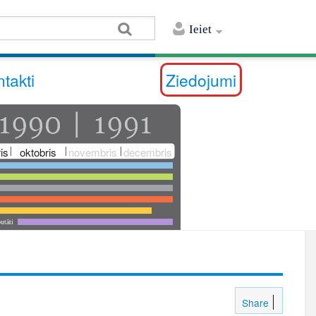
Ieiet
takti
Ziedojumi
is
oktobris
novembris
decembris
utāti
Share