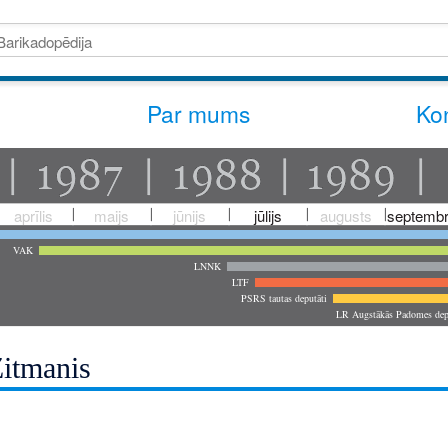
Par mums
Kon
aprīlis
maijs
jūnijs
jūlijs
augusts
septembr
VAK
LNNK
LTF
PSRS tautas deputāti
LR Augstākās Padomes dep
itmanis