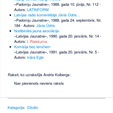
«Padomju Jaunatne», 1988. gada 10. jūnijs, Nr. 112
-
Autors:
LATINFORM
Latvijas radio komentētājs Jānis Ūdris...
«Padomju Jaunatne», 1988. gada 24. septembris, Nr.
184
- Autors:
Jānis Ūdris
Nodibināta jauna asociācija
«Latvijas Jaunatne», 1990. gada 20. janvāris, Nr. 14
-
Autors:
I. Raiskuma
Komisija bez ieročiem
«Latvijas Jaunatne», 1991. gada 20. janvāris, Nr. 5
-
Autors:
Ināra Egle
Raksti, ko uzrakstījis Andris Kolbergs:
Nav pievienots neviens raksts
Kategorija
:
Cilvēki