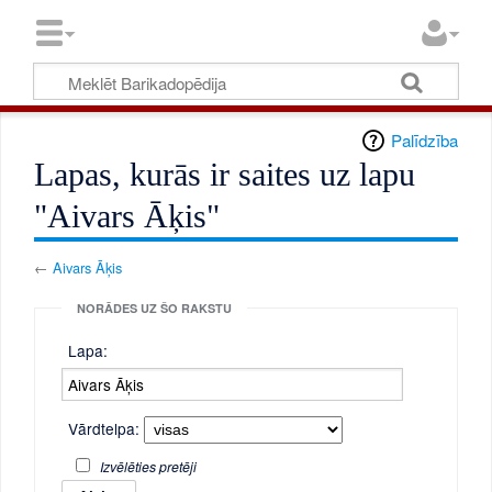
Palīdzība
Lapas, kurās ir saites uz lapu
"Aivars Āķis"
←
Aivars Āķis
NORĀDES UZ ŠO RAKSTU
Lapa:
Vārdtelpa:
Izvēlēties pretēji