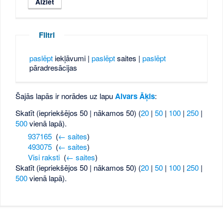
Filtri
paslēpt
iekļāvumi |
paslēpt
saites |
paslēpt
pāradresācijas
Šajās lapās ir norādes uz lapu
Aivars Āķis
:
Skatīt (iepriekšējos 50 | nākamos 50) (
20
|
50
|
100
|
250
|
500
vienā lapā).
937165
‎
(
← saites
)
493075
‎
(
← saites
)
Visi raksti
‎
(
← saites
)
Skatīt (iepriekšējos 50 | nākamos 50) (
20
|
50
|
100
|
250
|
500
vienā lapā).