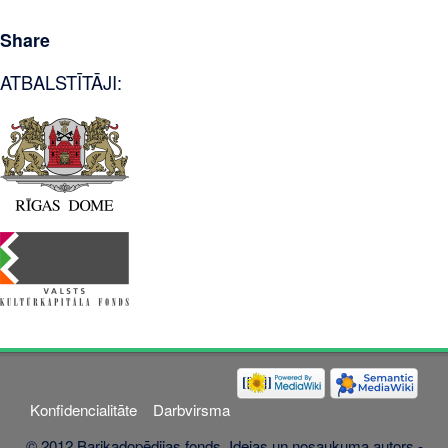
Share
ATBALSTĪTĀJI:
Konfidencialitāte
Darbvirsma
© 2012 Barikadopēdijas fonds. Idejas un nosaukuma autors -