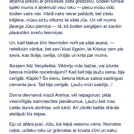
atņēma pirkstu ar princeses zelta gredzenu. Šodien tumšie
spēki mums ir atņēmuši visu roku — piecu mūsu vidū
šodien vairs nav. Vārdi vairs nevar palīdzēt, bet ziedu
klājiens, mūsu siržu siltums lai silda Jūs. Un vēl mums
jāsarga Jūsu piemiņa — tā, kā šodien sargājam ar savām
plaukstām sveču liesmiņas.
Un, kad blakus šīm liesmiņām norit pa sāļai asarai, —
neteiksim vārdus, bet sevī klusi lūgsim, lai Kristus ņem pie
sevis, kas ticēja, cerēja, cīnījās un krita par mums.
Aizejam līdz Vecpilsētai. Viktoriju māc bažas, vai izturēs
betona mūrētie nocietinājumi? Kad šeit bija ļaužu siena, bija
cerīgāk. Kāpēc? Šo sienu, betona blokus saista sastingusi
cementa java. Tad bija cerīgāk. Ļaužu mūri saistīja...!
Doma dievnamā mazā Antriņa, vēl nepagurusi, pilda
viesmīlīgās saimniecītes pienākumus. Ļaužu šeit maz.
Lielās durvis atvērtas, soli tukši. Arī cilvēki baltās drānās
atstājuši šīs telpas.
Eju uz altāra pusi. Jūtu, šai telpā neesmu viens. Nometos
ceļos, uzlieku roku uz grāmatas ar krusta zīmi un saku: