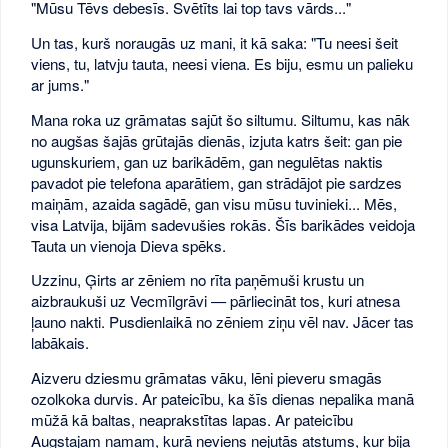
"Mūsu Tēvs debesīs. Svētīts lai top tavs vārds..."
Un tas, kurš noraugās uz mani, it kā saka: "Tu neesi šeit
viens, tu, latvju tauta, neesi viena. Es biju, esmu un palieku
ar jums."
Mana roka uz grāmatas sajūt šo siltumu. Siltumu, kas nāk
no augšas šajās grūtajās dienās, izjuta katrs šeit: gan pie
ugunskuriem, gan uz barikādēm, gan negulētas naktis
pavadot pie telefona aparātiem, gan strādājot pie sardzes
maiņām, azaida sagādē, gan visu mūsu tuvinieki... Mēs,
visa Latvija, bijām sadevušies rokās. Šīs barikādes veidoja
Tauta un vienoja Dieva spēks.
Uzzinu, Ģirts ar zēniem no rīta paņēmuši krustu un
aizbraukuši uz Vecmīlgrāvi — pārliecināt tos, kuri atnesa
ļauno nakti. Pusdienlaikā no zēniem ziņu vēl nav. Jācer tas
labākais.
Aizveru dziesmu grāmatas vāku, lēni pieveru smagās
ozolkoka durvis. Ar pateicību, ka šīs dienas nepalika manā
mūžā kā baltas, neaprakstītas lapas. Ar pateicību
Augstajam namam, kurā neviens nejutās atstums, kur bija