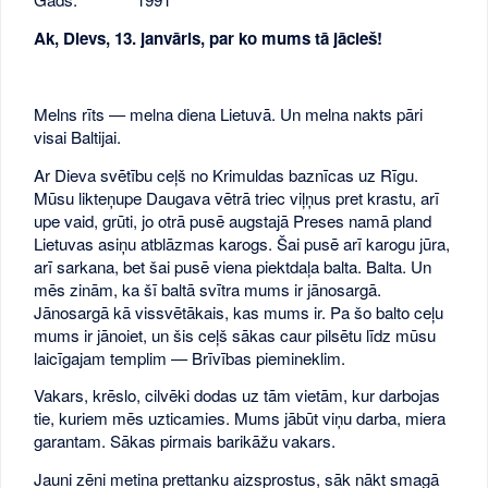
Ak, Dievs, 13. janvāris, par ko mums tā jācieš!
Melns rīts — melna diena Lietuvā. Un melna nakts pāri
visai Baltijai.
Ar Dieva svētību ceļš no Krimuldas baznīcas uz Rīgu.
Mūsu likteņupe Daugava vētrā triec viļņus pret krastu, arī
upe vaid, grūti, jo otrā pusē augstajā Preses namā pland
Lietuvas asiņu atblāzmas karogs. Šai pusē arī karogu jūra,
arī sarkana, bet šai pusē viena piektdaļa balta. Balta. Un
mēs zinām, ka šī baltā svītra mums ir jānosargā.
Jānosargā kā vissvētākais, kas mums ir. Pa šo balto ceļu
mums ir jānoiet, un šis ceļš sākas caur pilsētu līdz mūsu
laicīgajam templim — Brīvības piemineklim.
Vakars, krēslo, cilvēki dodas uz tām vietām, kur darbojas
tie, kuriem mēs uzticamies. Mums jābūt viņu darba, miera
garantam. Sākas pirmais barikāžu vakars.
Jauni zēni metina prettanku aizsprostus, sāk nākt smagā