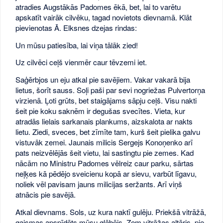
atradies Augstākās Padomes ēkā, bet, lai to varētu
apskatīt vairāk cilvēku, tagad novietots dievnamā. Klāt
pievienotas Ā. Elksnes dzejas rindas:
Un mūsu patiesība, lai viņa tālāk zied!
Uz cilvēci ceļš vienmēr caur tēvzemi iet.
Saģērbjos un eju atkal pie savējiem. Vakar vakarā bija
lietus, šorīt sauss. Soļi paši par sevi nogriežas Pulvertorņa
virzienā. Ļoti grūts, bet staigājams sāpju ceļš. Visu nakti
šeit pie koku saknēm ir degušas svecītes. Vieta, kur
atradās lielais sarkanais plankums, aizskalota ar nakts
lietu. Ziedi, sveces, bet zīmīte tam, kurš šeit pielika galvu
vistuvāk zemei. Jaunais milicis Sergejs Konoņenko arī
pats neizvēlējās šeit vietu, lai sastingtu pie zemes. Kad
nācām no Ministru Padomes vēlreiz caur parku, sārtas
neļķes kā pēdējo sveicienu kopā ar sievu, varbūt līgavu,
noliek vēl pavisam jauns milicijas seržants. Arī viņš
atnācis pie savējā.
Atkal dievnams. Sols, uz kura naktī gulēju. Priekšā vitrāžā,
gaismas apspīdēts mūsu glābējs. Zem vitrāžas altāris, pie