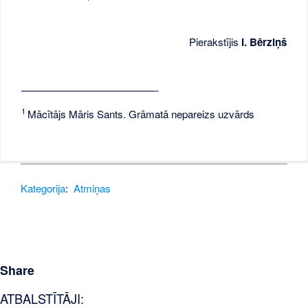
Pierakstījis
I. Bērziņš
—————————————-
1
Mācītājs Māris Sants. Grāmatā nepareizs uzvārds
Kategorija
:
Atmiņas
Share
ATBALSTĪTĀJI: