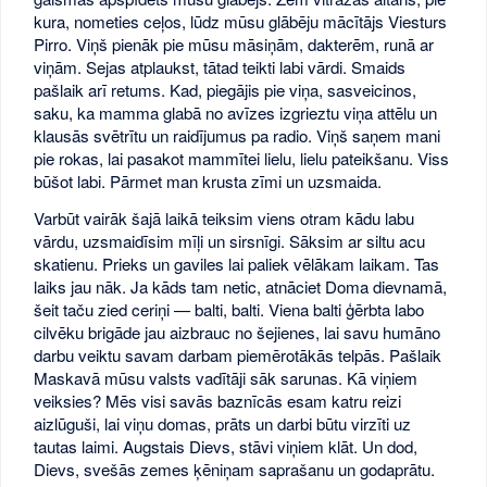
kura, nometies ceļos, lūdz mūsu glābēju mācītājs Viesturs
Pirro. Viņš pienāk pie mūsu māsiņām, dakterēm, runā ar
viņām. Sejas atplaukst, tātad teikti labi vārdi. Smaids
pašlaik arī retums. Kad, piegājis pie viņa, sasveicinos,
saku, ka mamma glabā no avīzes izgrieztu viņa attēlu un
klausās svētrītu un raidījumus pa radio. Viņš saņem mani
pie rokas, lai pasakot mammītei lielu, lielu pateikšanu. Viss
būšot labi. Pārmet man krusta zīmi un uzsmaida.
Varbūt vairāk šajā laikā teiksim viens otram kādu labu
vārdu, uzsmaidīsim mīļi un sirsnīgi. Sāksim ar siltu acu
skatienu. Prieks un gaviles lai paliek vēlākam laikam. Tas
laiks jau nāk. Ja kāds tam netic, atnāciet Doma dievnamā,
šeit taču zied ceriņi — balti, balti. Viena balti ģērbta labo
cilvēku brigāde jau aizbrauc no šejienes, lai savu humāno
darbu veiktu savam darbam piemērotākās telpās. Pašlaik
Maskavā mūsu valsts vadītāji sāk sarunas. Kā viņiem
veiksies? Mēs visi savās baznīcās esam katru reizi
aizlūguši, lai viņu domas, prāts un darbi būtu virzīti uz
tautas laimi. Augstais Dievs, stāvi viņiem klāt. Un dod,
Dievs, svešās zemes ķēniņam saprašanu un godaprātu.