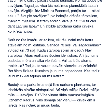
savu melno darbu padara dažās stundās. No rīta dodos pie
savējiem. Tagad jau visa šīs nelaimes piemeklētā tauta ir
savējie. Aizgājis līdz Ministru Padomei, pabijis tur — atkal
saku: "Jāiet pie savējiem", pie baltajās drānās tērptajiem,
maniem mīļajiem. Katram šodien laiks jautā: "Ko tu vari
darīt Latvijas labā?" Un atbilde atrodama katra cilvēka
konkrētā rīcībā.
Šorīt no rīta izmēru ar soļiem, cik tālu naktī mēs katrs
stāvējām no mīlestības. Sanāca 73 soļi. Vai sagadīšanās?
73 gadi un 73 soļi. Kāda starpība solim ar gadu? Nav
starpības. Abas realitātes šodien identiskas. Arī ļaunums
padodas mēra un laika vienībām. Vai tas būtu atoms,
molekula? Tad jau to varam savākt vienviet un iznīcināt!
Bet šiem fizikas likumiem ļaunums nepadodas. Kas tad ir
ļaunums? Jautājums mums katram.
Bastejkalna parka krustceļā liels sarkans plankums, tur
izbeidzās cilvēka sirdspuksti. Arī viņš mīlēja Dzīvi, mīlēja
mūs — savējos. Dzīvība viņam šķita maznozīmīgāka.
Uzņemot kadrus, viņš domāja par vienu — cilvēkiem ir
jāredz, kas notiek ar mūsu tautu.