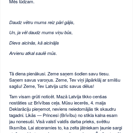
Mēs lūdzam.
Daudz vētru mums reiz pāri gājis,
Un, ja vēl daudz mums viņu būs,
Dievs aicinās, kā aicinājis
Arvienu atkal saulē mūs.
Tā diena pienākusi. Zeme saņem šodien savu tiesu.
Saņem savus varoņus. Zeme, Tev viņi jāpārklāj ar smilšu
sagšu! Zeme, Tev Latvija uztic savus dēlus!
Tam visam grūti noticēt. Mazā Latvija tikko cenšas
nostāties uz Brīvības ceļa. Mūsu iecerēs, 4. maija
Deklarāciju pieņemot, neviens neiedomājās tik skaudru
tagadni. Likās — Princesi (Brīvību) no stikla kalna esam
jau nonesuši. Visā valstī valdīs darba prieks, svētku
līksmība. Lai atceramies to, ka zelta jātniekam ļaunie sargi