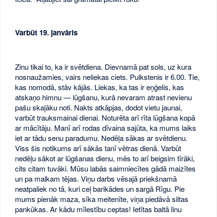
Varbūt 19. janvāris
Zinu tikai to, ka ir svētdiena. Dievnamā pat sols, uz kura
nosnaužamies, vairs neliekas ciets. Pulkstenis ir 6.00. Tie,
kas nomodā, stāv kājās. Liekas, ka tas ir eņģelis, kas
atskaņo himnu — lūgšanu, kurā nevaram atrast nevienu
pašu skaļāku noti. Nakts atkāpjas, dodot vietu jaunai,
varbūt trauksmainai dienai. Noturēta arī rīta lūgšana kopā
ar mācītāju. Manī arī rodas dīvaina sajūta, ka mums laiks
iet ar tādu senu paradumu. Nedēļa sākas ar svētdienu.
Viss šis notikums arī sākās tanī vētras dienā. Varbūt
nedēļu sākot ar lūgšanas dienu, mēs to arī beigsim tīrāki,
cits citam tuvāki. Mūsu labās saimniecītes gādā maizītes
un pa malkam tējas. Viņu darbs vēsajā priekšnamā
neatpaliek no tā, kuri ceļ barikādes un sargā Rīgu. Pie
mums pienāk maza, sīka meitenīte, viņa piedāvā siltas
pankūkas. Ar kādu mīlestību ceptas! Ietītas baltā linu