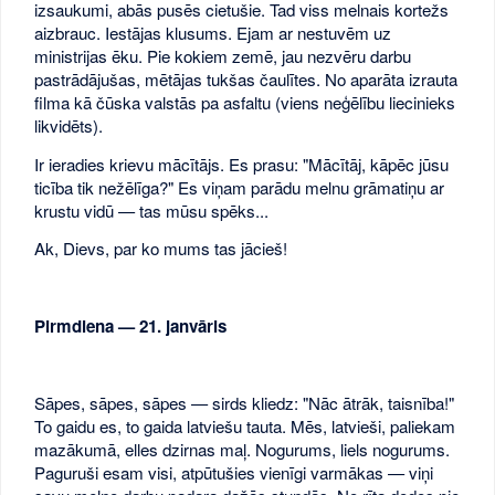
izsaukumi, abās pusēs cietušie. Tad viss melnais kortežs
aizbrauc. Iestājas klusums. Ejam ar nestuvēm uz
ministrijas ēku. Pie kokiem zemē, jau nezvēru darbu
pastrādājušas, mētājas tukšas čaulītes. No aparāta izrauta
filma kā čūska valstās pa asfaltu (viens neģēlību liecinieks
likvidēts).
Ir ieradies krievu mācītājs. Es prasu: "Mācītāj, kāpēc jūsu
ticība tik nežēlīga?" Es viņam parādu melnu grāmatiņu ar
krustu vidū — tas mūsu spēks...
Ak, Dievs, par ko mums tas jācieš!
Pirmdiena — 21. janvāris
Sāpes, sāpes, sāpes — sirds kliedz: "Nāc ātrāk, taisnība!"
To gaidu es, to gaida latviešu tauta. Mēs, latvieši, paliekam
mazākumā, elles dzirnas maļ. Nogurums, liels nogurums.
Paguruši esam visi, atpūtušies vienīgi varmākas — viņi