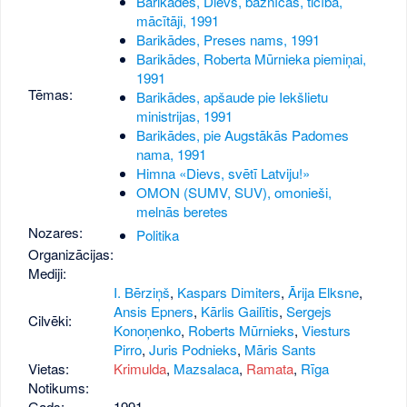
Barikādes, Dievs, baznīcas, ticība,
mācītāji, 1991
Barikādes, Preses nams, 1991
Barikādes, Roberta Mūrnieka piemiņai,
1991
Tēmas:
Barikādes, apšaude pie Iekšlietu
ministrijas, 1991
Barikādes, pie Augstākās Padomes
nama, 1991
Himna «Dievs, svētī Latviju!»
OMON (SUMV, SUV), omonieši,
melnās beretes
Nozares:
Politika
Organizācijas:
Mediji:
I. Bērziņš
,
Kaspars Dimiters
,
Ārija Elksne
,
Ansis Epners
,
Kārlis Gailītis
,
Sergejs
Cilvēki:
Konoņenko
,
Roberts Mūrnieks
,
Viesturs
Pirro
,
Juris Podnieks
,
Māris Sants
Vietas:
Krimulda
,
Mazsalaca
,
Ramata
,
Rīga
Notikums:
Gads:
1991