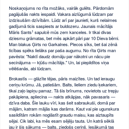
Noskaņojums no rīta možāks, vairāk gulēts. Pārdomām
pagājušās nakts iespaidi. Vakara aizlūgumā lūdzam par
izdzisušām dzīvībām. Lūdz arī par jaunieti, kurš nelaimes
gadījumā ticis saspiests ar buldozeru. Jaunais mācītājs
1
Māris Sants
sapulcē mūs zem kanceles. Ir tikai divas
dziesmu grāmatas, bet mēs apkārt pāri par 10 Dieva bērni.
Man blakus Ģirts no Garkalnes. Plecos sīks, bet šai zēnā
ticības spēks lielāks par paša augumu. No rīta Ģirts man
pavēsta: "Naktī daudz domāju par nākotni un nācu pie
secinājuma — kļūšu mācītājs." Un, lai piepildītos viņa
vēlēšanās, abi lūdzam.
Brokastīs — glāzīte tējas, pāris maizītes. Un tad ieraugu
ceriņu krūmu. Jā, patiešām. Balts, lieliem ziedu ķekariem,
tikai zaļo lapiņu pamaz. Tā šis brīnums, novietots uz trepju
pakāpiena, apliecina — nakts atkāpjas, nāk pavasaris —
dzīva daba. Šie lauku vīri, kas šeit sabraukuši, domā par
mājām, katram mājās kas darāms. Kaut vai pie ugunskura
sasildītām rokām noglāstīt graudu maisu, kas aiztaupīts
sējai. Cik labi, ka mēs esam sējēju tauta. Un katrā sēklā
jau ir šis sākums — balts, ziedošs ceriņš. Iesākumā tas