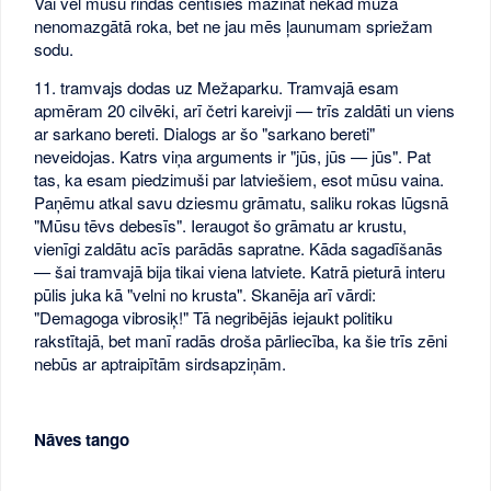
Vai vēl mūsu rindas centīsies mazināt nekad mūžā
nenomazgātā roka, bet ne jau mēs ļaunumam spriežam
sodu.
11. tramvajs dodas uz Mežaparku. Tramvajā esam
apmēram 20 cilvēki, arī četri kareivji — trīs zaldāti un viens
ar sarkano bereti. Dialogs ar šo "sarkano bereti"
neveidojas. Katrs viņa arguments ir "jūs, jūs — jūs". Pat
tas, ka esam piedzimuši par latviešiem, esot mūsu vaina.
Paņēmu atkal savu dziesmu grāmatu, saliku rokas lūgsnā
"Mūsu tēvs debesīs". Ieraugot šo grāmatu ar krustu,
vienīgi zaldātu acīs parādās sapratne. Kāda sagadīšanās
— šai tramvajā bija tikai viena latviete. Katrā pieturā interu
pūlis juka kā "velni no krusta". Skanēja arī vārdi:
"Demagoga vibrosiķ!" Tā negribējās iejaukt politiku
rakstītajā, bet manī radās droša pārliecība, ka šie trīs zēni
nebūs ar aptraipītām sirdsapziņām.
Nāves tango