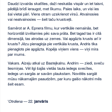
Daudzi izvairās skatīties, daži neskatās vispār un iet taisni,
pēdējā brīdī ieraugot, met līkumu. Paies laiks, un visi ies
šai vietai pāri. Viens otram uzskrienot virsū. Atvainosies
vai neatvainosies — šeit taču krustceļš.
Samērot ar A. Epnera filmu, kur vertikāle nemainās, bet
horizontāli izvēlamies pēc sava prāta. Bet tagad tas ir citā
dimensijā, tas atrodas uz zemes. Vai apgāzts krusts arī ir
krusts? Jēzu pienagloja pie vertikāla krusta, Andris tika
pienaglots pie apgāzta. Kopējs viņiem viens — viņi mira
par mums.
Vakars. Aizeju atkal uz Bastejkalnu. Andrim — ziedi, sveču
liesmiņas. Vēl ilgi šajās vietās tauta iedegs svecītes,
iedegs un sargās ar savām plaukstam. Novēlēs sargāt
mūsu nākamajām paaudzēm, par kuru gaišo nākotni mēs
šeit esam.
'
Otrdiena —
22.
janvāris