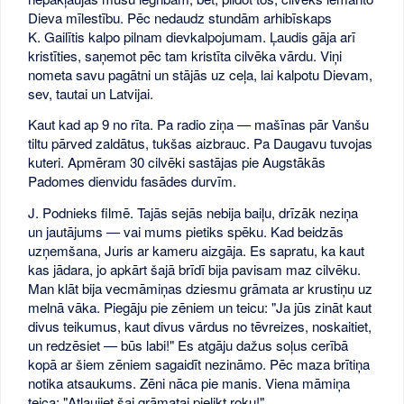
Dieva mīlestību. Pēc nedaudz stundām arhibīskaps
K. Gailītis kalpo pilnam dievkalpojumam. Ļaudis gāja arī
kristīties, saņemot pēc tam kristīta cilvēka vārdu. Viņi
nometa savu pagātni un stājās uz ceļa, lai kalpotu Dievam,
sev, tautai un Latvijai.
Kaut kad ap 9 no rīta. Pa radio ziņa — mašīnas pār Vanšu
tiltu pārved zaldātus, tukšas aizbrauc. Pa Daugavu tuvojas
kuteri. Apmēram 30 cilvēki sastājas pie Augstākās
Padomes dienvidu fasādes durvīm.
J. Podnieks filmē. Tajās sejās nebija baiļu, drīzāk neziņa
un jautājums — vai mums pietiks spēku. Kad beidzās
uzņemšana, Juris ar kameru aizgāja. Es sapratu, ka kaut
kas jādara, jo apkārt šajā brīdī bija pavisam maz cilvēku.
Man klāt bija vecmāmiņas dziesmu grāmata ar krustiņu uz
melnā vāka. Piegāju pie zēniem un teicu: "Ja jūs zināt kaut
divus teikumus, kaut divus vārdus no tēvreizes, noskaitiet,
un redzēsiet — būs labi!" Es atgāju dažus soļus cerībā
kopā ar šiem zēniem sagaidīt nezināmo. Pēc maza brītiņa
notika atsaukums. Zēni nāca pie manis. Viena māmiņa
teica: "Atļaujiet šai grāmatai pielikt roku!"