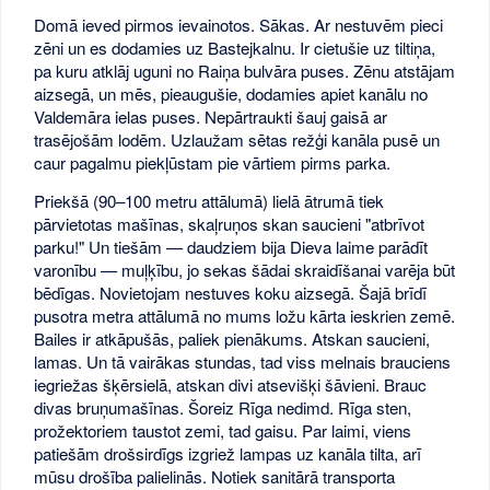
Domā ieved pirmos ievainotos. Sākas. Ar nestuvēm pieci
zēni un es dodamies uz Bastejkalnu. Ir cietušie uz tiltiņa,
pa kuru atklāj uguni no Raiņa bulvāra puses. Zēnu atstājam
aizsegā, un mēs, pieaugušie, dodamies apiet kanālu no
Valdemāra ielas puses. Nepārtraukti šauj gaisā ar
trasējošām lodēm. Uzlaužam sētas režģi kanāla pusē un
caur pagalmu piekļūstam pie vārtiem pirms parka.
Priekšā (90–100 metru attālumā) lielā ātrumā tiek
pārvietotas mašīnas, skaļruņos skan saucieni "atbrīvot
parku!" Un tiešām — daudziem bija Dieva laime parādīt
varonību — muļķību, jo sekas šādai skraidīšanai varēja būt
bēdīgas. Novietojam nestuves koku aizsegā. Šajā brīdī
pusotra metra attālumā no mums ložu kārta ieskrien zemē.
Bailes ir atkāpušās, paliek pienākums. Atskan saucieni,
lamas. Un tā vairākas stundas, tad viss melnais brauciens
iegriežas šķērsielā, atskan divi atsevišķi šāvieni. Brauc
divas bruņumašīnas. Šoreiz Rīga nedimd. Rīga sten,
prožektoriem taustot zemi, tad gaisu. Par laimi, viens
patiešām drošsirdīgs izgriež lampas uz kanāla tilta, arī
mūsu drošība palielinās. Notiek sanitārā transporta