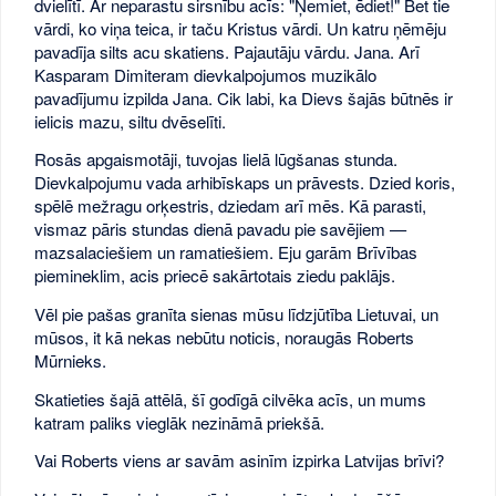
dvielītī. Ar neparastu sirsnību acīs: "Ņemiet, ēdiet!" Bet tie
vārdi, ko viņa teica, ir taču Kristus vārdi. Un katru ņēmēju
pavadīja silts acu skatiens. Pajautāju vārdu. Jana. Arī
Kasparam Dimiteram dievkalpojumos muzikālo
pavadījumu izpilda Jana. Cik labi, ka Dievs šajās būtnēs ir
ielicis mazu, siltu dvēselīti.
Rosās apgaismotāji, tuvojas lielā lūgšanas stunda.
Dievkalpojumu vada arhibīskaps un prāvests. Dzied koris,
spēlē mežragu orķestris, dziedam arī mēs. Kā parasti,
vismaz pāris stundas dienā pavadu pie savējiem —
mazsalaciešiem un ramatiešiem. Eju garām Brīvības
piemineklim, acis priecē sakārtotais ziedu paklājs.
Vēl pie pašas granīta sienas mūsu līdzjūtība Lietuvai, un
mūsos, it kā nekas nebūtu noticis, noraugās Roberts
Mūrnieks.
Skatieties šajā attēlā, šī godīgā cilvēka acīs, un mums
katram paliks vieglāk nezināmā priekšā.
Vai Roberts viens ar savām asinīm izpirka Latvijas brīvi?