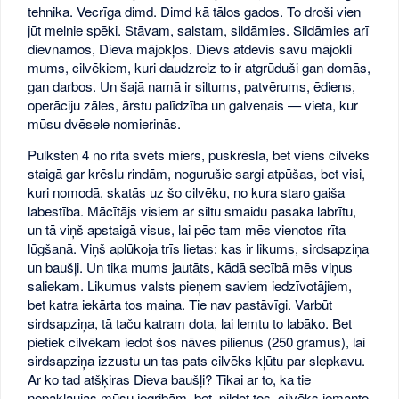
tehnika. Vecrīga dimd. Dimd kā tālos gados. To droši vien
jūt melnie spēki. Stāvam, salstam, sildāmies. Sildāmies arī
dievnamos, Dieva mājokļos. Dievs atdevis savu mājokli
mums, cilvēkiem, kuri daudzreiz to ir atgrūduši gan domās,
gan darbos. Un šajā namā ir siltums, patvērums, ēdiens,
operāciju zāles, ārstu palīdzība un galvenais — vieta, kur
mūsu dvēsele nomierinās.
Pulksten 4 no rīta svēts miers, puskrēsla, bet viens cilvēks
staigā gar krēslu rindām, nogurušie sargi atpūšas, bet visi,
kuri nomodā, skatās uz šo cilvēku, no kura staro gaiša
labestība. Mācītājs visiem ar siltu smaidu pasaka labrītu,
un tā viņš apstaigā visus, lai pēc tam mēs vienotos rīta
lūgšanā. Viņš aplūkoja trīs lietas: kas ir likums, sirdsapziņa
un baušļi. Un tika mums jautāts, kādā secībā mēs viņus
saliekam. Likumus valsts pieņem saviem iedzīvotājiem,
bet katra iekārta tos maina. Tie nav pastāvīgi. Varbūt
sirdsapziņa, tā taču katram dota, lai lemtu to labāko. Bet
pietiek cilvēkam iedot šos nāves pilienus (250 gramus), lai
sirdsapziņa izzustu un tas pats cilvēks kļūtu par slepkavu.
Ar ko tad atšķiras Dieva baušļi? Tikai ar to, ka tie
nepakļaujas mūsu iegribām, bet, pildot tos, cilvēks iemanto