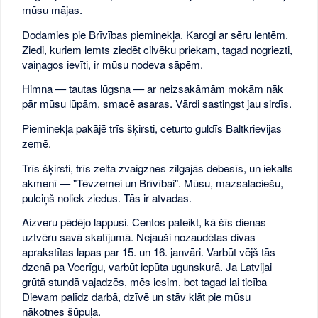
mūsu mājas.
Dodamies pie Brīvības pieminekļa. Karogi ar sēru lentēm.
Ziedi, kuriem lemts ziedēt cilvēku priekam, tagad nogriezti,
vaiņagos ievīti, ir mūsu nodeva sāpēm.
Himna — tautas lūgsna — ar neizsakāmām mokām nāk
pār mūsu lūpām, smacē asaras. Vārdi sastingst jau sirdīs.
Pieminekļa pakājē trīs šķirsti, ceturto guldīs Baltkrievijas
zemē.
Trīs šķirsti, trīs zelta zvaigznes zilgajās debesīs, un iekalts
akmenī — "Tēvzemei un Brīvībai". Mūsu, mazsalaciešu,
pulciņš noliek ziedus. Tās ir atvadas.
Aizveru pēdējo lappusi. Centos pateikt, kā šīs dienas
uztvēru savā skatījumā. Nejauši nozaudētas divas
aprakstītas lapas par 15. un 16. janvāri. Varbūt vējš tās
dzenā pa Vecrīgu, varbūt iepūta ugunskurā. Ja Latvijai
grūtā stundā vajadzēs, mēs iesim, bet tagad lai ticība
Dievam palīdz darbā, dzīvē un stāv klāt pie mūsu
nākotnes šūpuļa.