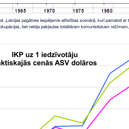
š „Latvijas pagātnes iespējamie attīstības scenāriji, kuri pamatoti ar tā
 okupācijas, bet nebija pakļautas totalitāram komunistiskam režīmam