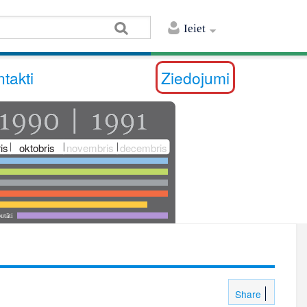
Ieiet
takti
Ziedojumi
is
oktobris
novembris
decembris
utāti
Share