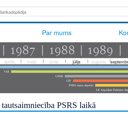
Par mums
Kon
aprīlis
maijs
jūnijs
jūlijs
augusts
septembr
VAK
LNNK
LTF
PSRS tautas deputāti
LR Augstākās Padomes dep
s tautsaimniecība PSRS laikā