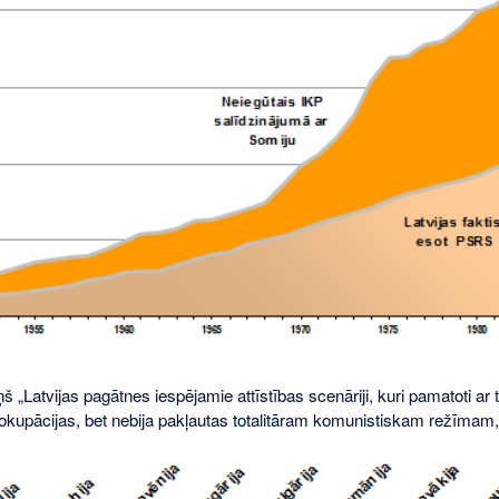
š „Latvijas pagātnes iespējamie attīstības scenāriji, kuri pamatoti ar tā
 okupācijas, bet nebija pakļautas totalitāram komunistiskam režīmam