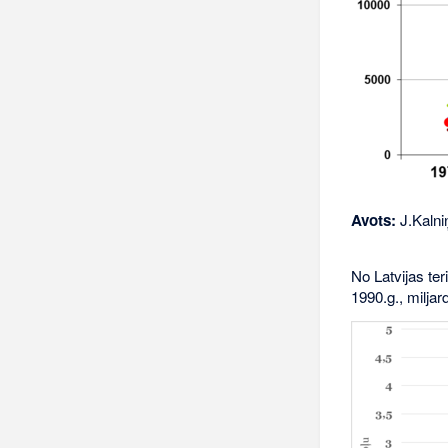
Avots:
J.Kalniņ
No Latvijas ter
1990.g., miljar