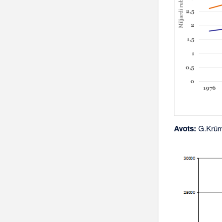
Avots:
G.Krūmi