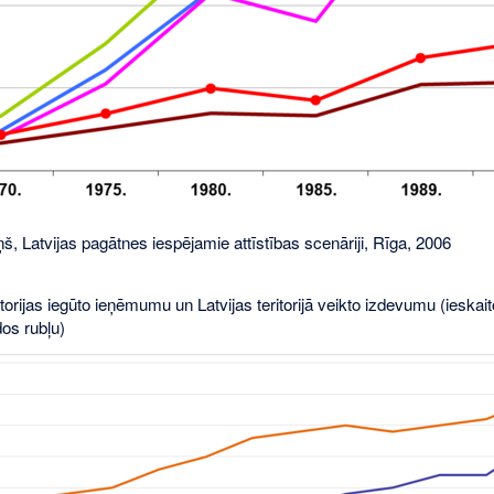
š, Latvijas pagātnes iespējamie attīstības scenāriji, Rīga, 2006
itorijas iegūto ieņēmumu un Latvijas teritorijā veikto izdevumu (ieska
dos rubļu)