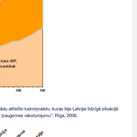
du attīstīto kaimiņvalstu, kuras bija Latvijai līdzīgā situācijā
, izaugsmes raksturojumu”; Rīga, 2006.