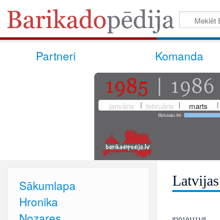
Partneri
Komanda
janvāris
februāris
marts
Helsinki-86
Latvija
Sākumlapa
Hronika
Nozares
[[20191111|]]