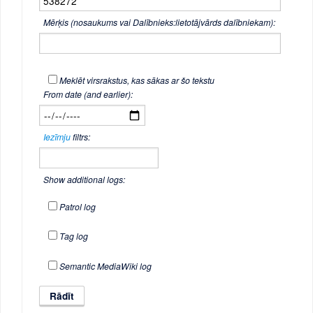
Mērķis (nosaukums vai Dalībnieks:lietotājvārds dalībniekam):
Meklēt virsrakstus, kas sākas ar šo tekstu
From date (and earlier):
Iezīmju
filtrs:
Show additional logs:
Patrol log
Tag log
Semantic MediaWiki log