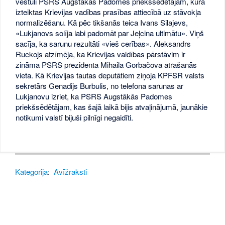
vēstuli PSRS Augstākās Padomes priekšsēdētājam, kurā
izteiktas Krievijas vadības prasības attiecībā uz stāvokļa
normalizēšanu. Kā pēc tikšanās teica Ivans Silajevs,
«Lukjanovs solīja labi padomāt par Jeļcina ultimātu». Viņš
sacīja, ka sarunu rezultāti «vieš cerības». Aleksandrs
Ruckojs atzīmēja, ka Krievijas valdības pārstāvim ir
zināma PSRS prezidenta Mihaila Gorbačova atrašanās
vieta. Kā Krievijas tautas deputātiem ziņoja KPFSR valsts
sekretārs Genadijs Burbulis, no telefona sarunas ar
Lukjanovu izriet, ka PSRS Augstākās Padomes
priekšsēdētājam, kas šajā laikā bijis atvaļinājumā, jaunākie
notikumi valstī bijuši pilnīgi negaidīti.
Kategorija
:
Avīžraksti