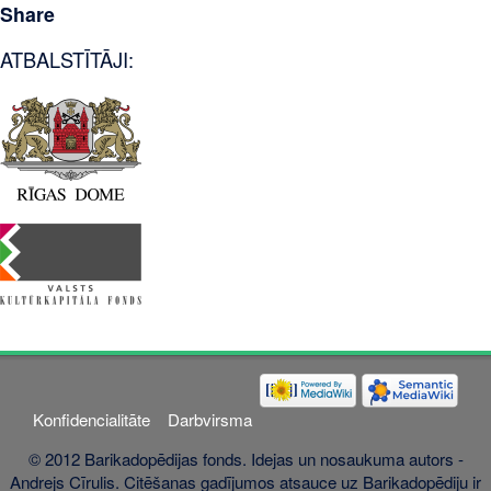
Share
ATBALSTĪTĀJI:
Konfidencialitāte
Darbvirsma
© 2012 Barikadopēdijas fonds. Idejas un nosaukuma autors -
Andrejs Cīrulis. Citēšanas gadījumos atsauce uz Barikadopēdiju ir