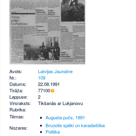
Avots:
Latvijas Jaunatne
Nr.:
109
Datums:
22.08.1991
Tirāža:
77100
Lappuse:
2
Virsraksts:
Tikšanās ar Lukjanovu
Rubrika:
Tēmas:
Augusta pučs, 1991
Bruņotie spēki un karadarbība
Nozares:
Politika