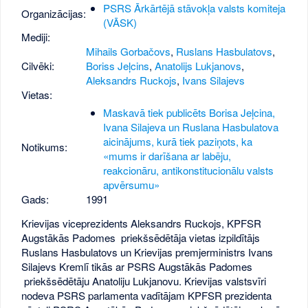
PSRS Ārkārtējā stāvokļa valsts komiteja
Organizācijas:
(VĀSK)
Mediji:
Mihails Gorbačovs
,
Ruslans Hasbulatovs
,
Cilvēki:
Boriss Jeļcins
,
Anatolijs Lukjanovs
,
Aleksandrs Ruckojs
,
Ivans Silajevs
Vietas:
Maskavā tiek publicēts Borisa Jeļcina,
Ivana Silajeva un Ruslana Hasbulatova
aicinājums, kurā tiek paziņots, ka
Notikums:
«mums ir darīšana ar labēju,
reakcionāru, antikonstitucionālu valsts
apvērsumu»
Gads:
1991
Krievijas viceprezidents Aleksandrs Ruckojs, KPFSR
Augstākās Padomes priekšsēdētāja vietas izpildītājs
Ruslans Hasbulatovs un Krievijas premjerministrs Ivans
Silajevs Kremlī tikās ar PSRS Augstākās Padomes
priekšsēdētāju Anatoliju Lukjanovu. Krievijas valstsvīri
nodeva PSRS parlamenta vadītājam KPFSR prezidenta