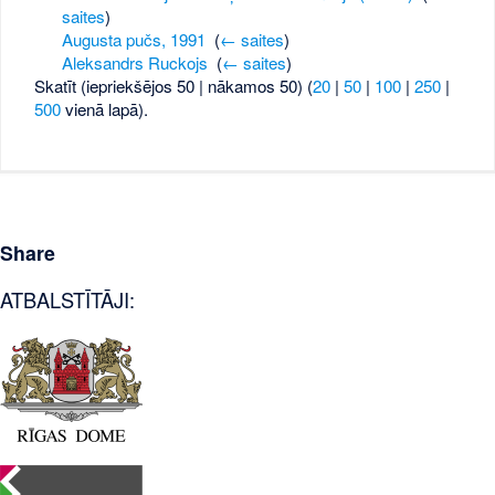
saites
)
Augusta pučs, 1991
‎
(
← saites
)
Aleksandrs Ruckojs
‎
(
← saites
)
Skatīt (iepriekšējos 50 | nākamos 50) (
20
|
50
|
100
|
250
|
500
vienā lapā).
Share
ATBALSTĪTĀJI: