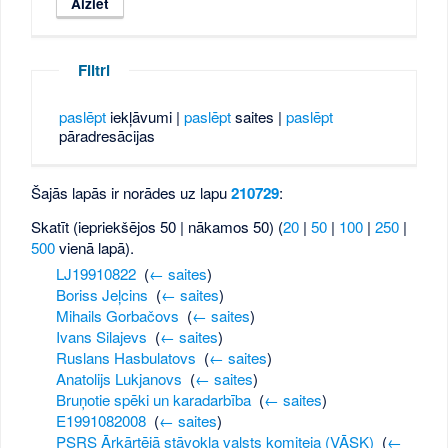
Filtri
paslēpt
iekļāvumi |
paslēpt
saites |
paslēpt
pāradresācijas
Šajās lapās ir norādes uz lapu
210729
:
Skatīt (iepriekšējos 50 | nākamos 50) (
20
|
50
|
100
|
250
|
500
vienā lapā).
LJ19910822
‎
(
← saites
)
Boriss Jeļcins
‎
(
← saites
)
Mihails Gorbačovs
‎
(
← saites
)
Ivans Silajevs
‎
(
← saites
)
Ruslans Hasbulatovs
‎
(
← saites
)
Anatolijs Lukjanovs
‎
(
← saites
)
Bruņotie spēki un karadarbība
‎
(
← saites
)
E1991082008
‎
(
← saites
)
PSRS Ārkārtējā stāvokļa valsts komiteja (VĀSK)
‎
(
←