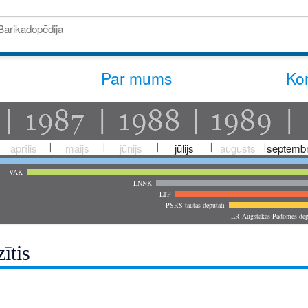
Par mums
Kon
aprīlis
maijs
jūnijs
jūlijs
augusts
septembr
VAK
LNNK
LTF
PSRS tautas deputāti
LR Augstākās Padomes dep
ītis