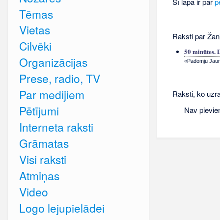
Šī lapa ir par
p
Tēmas
Vietas
Raksti par Žani
Cilvēki
50 minūtes. 
Organizācijas
«Padomju Jauna
Prese, radio, TV
Par medijiem
Raksti, ko uzra
Pētījumi
Nav pievie
Interneta raksti
Grāmatas
Visi raksti
Atmiņas
Video
Logo lejupielādei