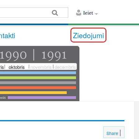
Ieiet
takti
Ziedojumi
is
oktobris
novembris
decembris
utāti
Share