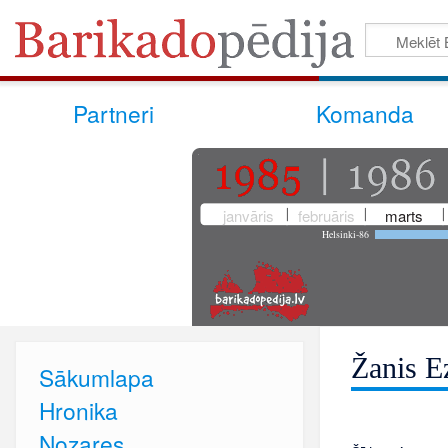
Partneri
Komanda
janvāris
februāris
marts
Helsinki-86
Žanis Ez
Sākumlapa
Hronika
Nozares