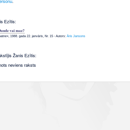
ersonu
.
s Ezītis:
Daudz vai maz?
tne», 1988. gada 22. janvāris, Nr. 15
- Autors:
Āris Jansons
kstījis Žanis Ezītis:
nots neviens raksts