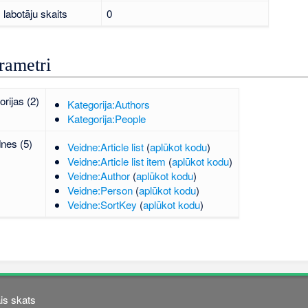
labotāju skaits
0
rametri
orijas (2)
Kategorija:Authors
Kategorija:People
dnes (5)
Veidne:Article list
(
aplūkot kodu
)
Veidne:Article list item
(
aplūkot kodu
)
Veidne:Author
(
aplūkot kodu
)
Veidne:Person
(
aplūkot kodu
)
Veidne:SortKey
(
aplūkot kodu
)
is skats