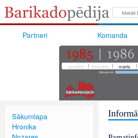
Partneri
Komanda
janvāris
februāris
marts
Helsinki-86
Informāc
Sākumlapa
Hronika
Nozares
Pamatinf