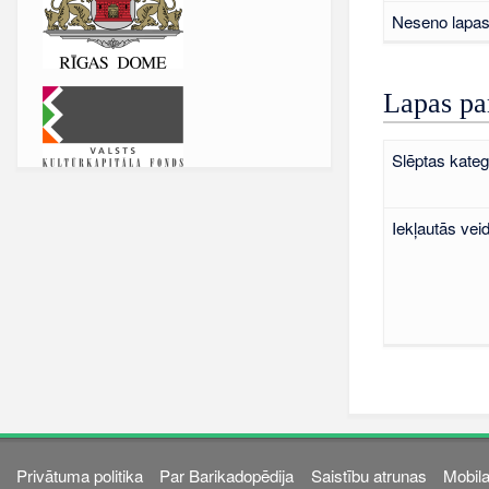
Neseno lapas 
Lapas pa
Slēptas kateg
Iekļautās vei
Privātuma politika
Par Barikadopēdija
Saistību atrunas
Mobila