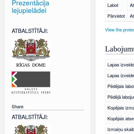
Prezentācija
Labot
At
lejupielādei
Pārvietot
At
View the protec
ATBALSTĪTĀJI:
Labojumu
Lapas izveido
Lapas izveid
Pēdējais labo
Pēdējā laboj
Share
Kopējais izma
ATBALSTĪTĀJI:
Kopējais atse
Izmaiņu skait