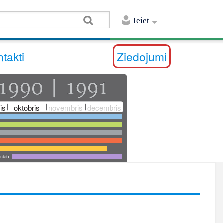
Ieiet
takti
Ziedojumi
is
oktobris
novembris
decembris
utāti