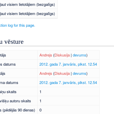
ļaut visiem lietotājiem (bezgalīgs)
ļaut visiem lietotājiem (bezgalīgs)
tion log for this page.
 vēsture
tājs
Andrejs
(
Diskusija
|
devums
)
es datums
2012. gada 7. janvāris, plkst. 12.54
tājs
Andrejs
(
Diskusija
|
devums
)
uma datums
2012. gada 7. janvāris, plkst. 12.54
iņu skaits
1
višķu autoru skaits
1
s (pēdējās 90 dienas)
0