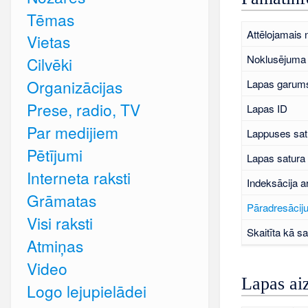
Tēmas
Attēlojamais
Vietas
Noklusējuma 
Cilvēki
Organizācijas
Lapas garums
Prese, radio, TV
Lapas ID
Par medijiem
Lappuses sat
Pētījumi
Lapas satura
Interneta raksti
Indeksācija a
Grāmatas
Pāradresāciju
Visi raksti
Skaitīta kā sa
Atmiņas
Video
Lapas ai
Logo lejupielādei