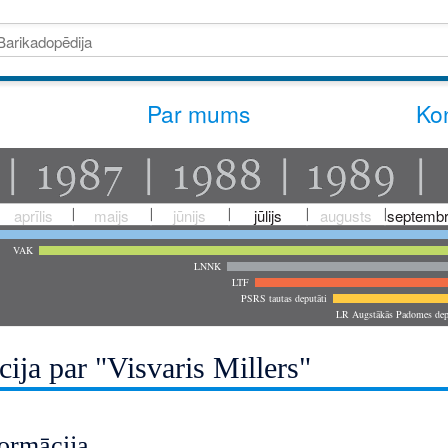
Par mums
Kon
aprīlis
maijs
jūnijs
jūlijs
augusts
septembr
VAK
LNNK
LTF
PSRS tautas deputāti
LR Augstākās Padomes dep
ija par "Visvaris Millers"
ormācija