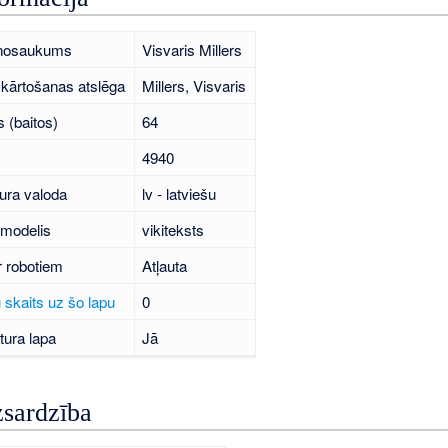
 nosaukums
Visvaris Millers
kārtošanas atslēga
Millers, Visvaris
 (baitos)
64
4940
ura valoda
lv - latviešu
 modelis
vikiteksts
r robotiem
Atļauta
 skaits uz šo lapu
0
tura lapa
Jā
zsardzība