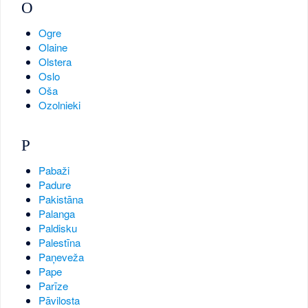
O
Ogre
Olaine
Olstera
Oslo
Oša
Ozolnieki
P
Pabaži
Padure
Pakistāna
Palanga
Paldisku
Palestīna
Paņeveža
Pape
Parīze
Pāvilosta