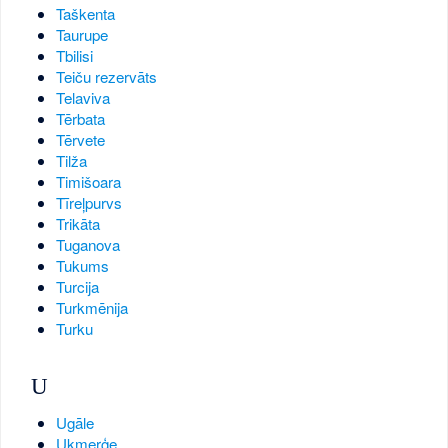
Taškenta
Taurupe
Tbilisi
Teiču rezervāts
Telaviva
Tērbata
Tērvete
Tilža
Timišoara
Tīreļpurvs
Trikāta
Tuganova
Tukums
Turcija
Turkmēnija
Turku
U
Ugāle
Ukmerģe