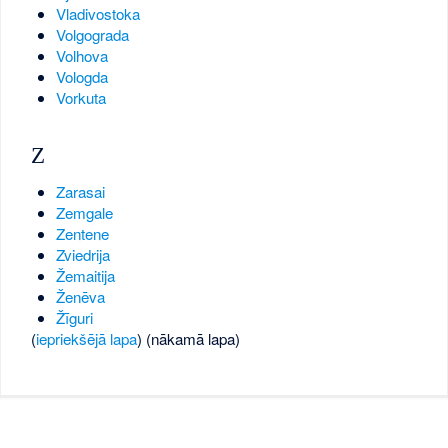
Vladivostoka
Volgograda
Volhova
Vologda
Vorkuta
Z
Zarasai
Zemgale
Zentene
Zviedrija
Žemaitija
Ženēva
Žīguri
(
iepriekšējā lapa
) (nākamā lapa)