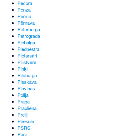
Pečora
Penza
Perma
Pērnava
Pēterburga
Petrograda
Piebalga
Piedņestra
Pietarsāri
Pilistvere
Piņķi
Pitsburga
Pleskava
Pļaviņas
Polija
Prāga
Prauliena
Preiļi
Priekule
PSRS
Pūre