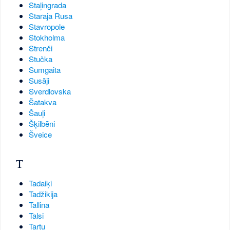
Staļingrada
Staraja Rusa
Stavropole
Stokholma
Strenči
Stučka
Sumgaita
Susāji
Sverdlovska
Šatakva
Šauļi
Šķilbēni
Šveice
T
Tadaiķi
Tadžikija
Tallina
Talsi
Tartu