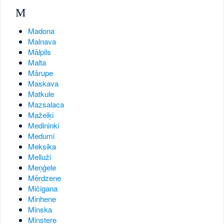
M
Madona
Malnava
Mālpils
Malta
Mārupe
Maskava
Matkule
Mazsalaca
Mažeiķi
Medininki
Medumi
Meksika
Melluži
Meņģele
Mērdzene
Mičigana
Minhene
Minska
Minstere