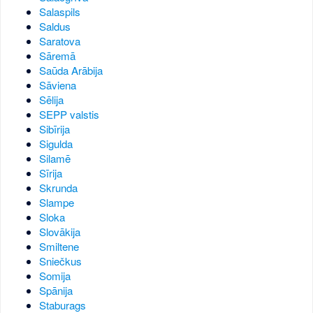
Salaspils
Saldus
Saratova
Sāremā
Saūda Arābija
Sāviena
Sēlija
SEPP valstis
Sibīrija
Sigulda
Silamē
Sīrija
Skrunda
Slampe
Sloka
Slovākija
Smiltene
Sniečkus
Somija
Spānija
Staburags