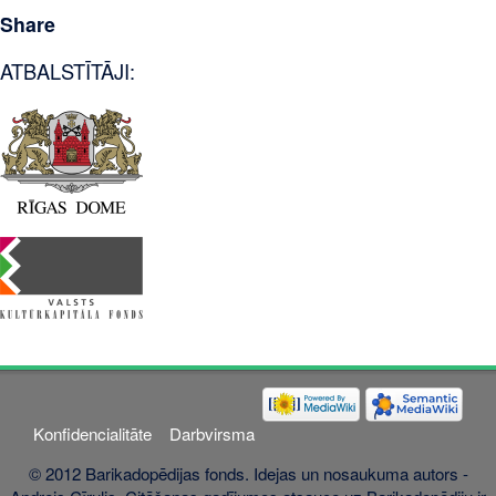
Share
ATBALSTĪTĀJI:
Konfidencialitāte
Darbvirsma
© 2012 Barikadopēdijas fonds. Idejas un nosaukuma autors -