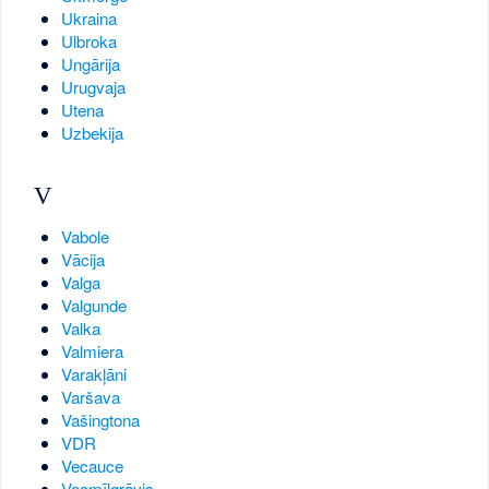
Ukraina
Ulbroka
Ungārija
Urugvaja
Utena
Uzbekija
V
Vabole
Vācija
Valga
Valgunde
Valka
Valmiera
Varakļāni
Varšava
Vašingtona
VDR
Vecauce
Vecmīlgrāvis