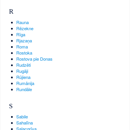
R
Rauna
Rēzekne
Rīga
Rjazaņa
Roma
Rostoka
Rostova pie Donas
Rudzēti
Rugāji
Rūjiena
Rumānija
Rundāle
S
Sabile
Sahalīna
Salacgrīva