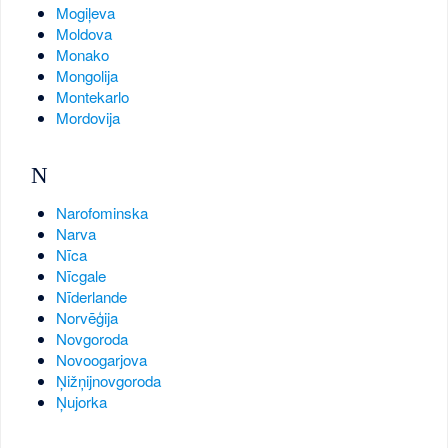
Mogiļeva
Moldova
Monako
Mongolija
Montekarlo
Mordovija
N
Narofominska
Narva
Nīca
Nīcgale
Nīderlande
Norvēģija
Novgoroda
Novoogarjova
Ņižņijnovgoroda
Ņujorka