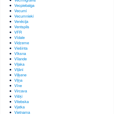
Vecpiebalga
Vecumi
Vecumnieki
Venēcija
Ventspils
VFR
Vīdale
Vidzeme
Viešinta
Vīksna
Vīlande
Viļaka
Viļāni
Viļķene
Viļņa
Vīne
Vircava
Višķi
Vitebska
Vjatka
Vjetnama