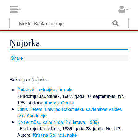
Ņujorka
Share
Raksti par Ņujorka
Čatokvā turpinājās Jūrmala
«Padomju Jaunatne», 1987. gada 10. septembris, Nr.
175
- Autors:
Andrejs Cīrulis
Jānis Peters, Latvijas Rakstnieku savienības valdes
priekšsēdētājs
Ko tie mūsu kaimiņ' dar'? (Lietuva, 1989)
«Padomju Jaunatne», 1989. gada 28. jūnijs, Nr. 123
-
Autors:
Kristina Sprindžunaite