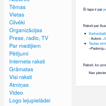
Tēmas
Šī lapa ir par
p
Vietas
Cilvēki
Raksti par Aus
Organizācijas
Sarkanbalt
Prese, radio, TV
- Autors:
J
Tautas simb
Par medijiem
«Padomju J
Pētījumi
Interneta raksti
Raksti, ko uzra
Grāmatas
Nav pievie
Visi raksti
Atmiņas
Video
Logo lejupielādei