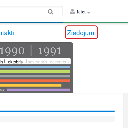
Ieiet
takti
Ziedojumi
is
oktobris
novembris
decembris
utāti