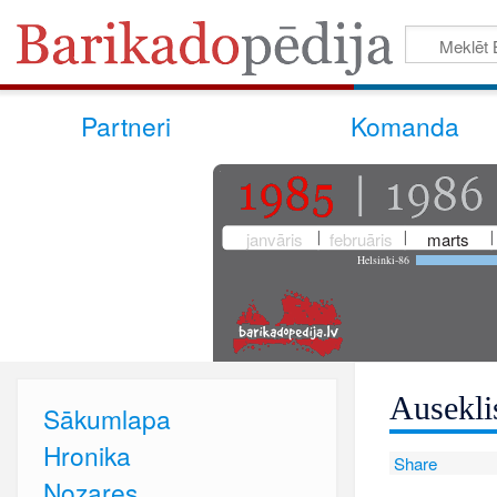
Partneri
Komanda
janvāris
februāris
marts
Helsinki-86
Ausekli
Sākumlapa
Hronika
Share
Nozares