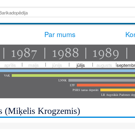
Par mums
Kon
aprīlis
maijs
jūnijs
jūlijs
augusts
septembr
VAK
LNNK
LTF
PSRS tautas deputāti
LR Augstākās Padomes dep
s (Miķelis Krogzemis)