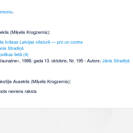
ersonu
.
eklis (Miķelis Krogzemis):
ās krāsas Latvijas vēsturē — pro un contra
ānis Stradiņš
olikas lietā (4)
aunatne», 1988. gada 13. oktobris, Nr. 195
- Autors:
Jānis Stradiņš
kstījis Auseklis (Miķelis Krogzemis):
nots neviens raksts