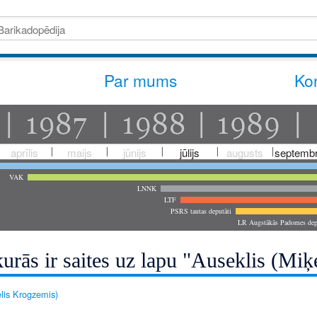
Par mums
Kon
aprīlis
maijs
jūnijs
jūlijs
augusts
septembr
VAK
LNNK
LTF
PSRS tautas deputāti
LR Augstākās Padomes dep
urās ir saites uz lapu "Auseklis (Mi
elis Krogzemis)