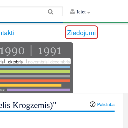
Ieiet
takti
Ziedojumi
is
oktobris
novembris
decembris
utāti
ķelis Krogzemis)"
Palīdzība