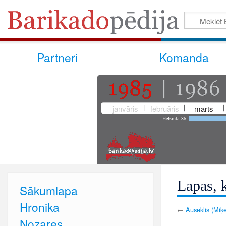
Partneri
Komanda
janvāris
februāris
marts
Helsinki-86
Lapas, k
Sākumlapa
Hronika
←
Auseklis (Miķ
Nozares