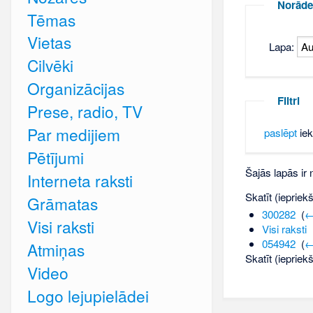
Norāde
Tēmas
Vietas
Lapa:
Cilvēki
Organizācijas
Filtri
Prese, radio, TV
Par medijiem
paslēpt
iek
Pētījumi
Šajās lapās ir
Interneta raksti
Skatīt (iepriek
Grāmatas
300282
‎
(
←
Visi raksti
Visi raksti
‎
054942
‎
(
←
Atmiņas
Skatīt (iepriek
Video
Logo lejupielādei