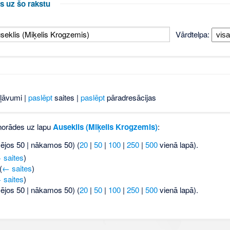
s uz šo rakstu
Vārdtelpa:
ļāvumi |
paslēpt
saites |
paslēpt
pāradresācijas
 norādes uz lapu
Auseklis (Miķelis Krogzemis)
:
šējos 50 | nākamos 50) (
20
|
50
|
100
|
250
|
500
vienā lapā).
 saites
)
(
← saites
)
 saites
)
šējos 50 | nākamos 50) (
20
|
50
|
100
|
250
|
500
vienā lapā).