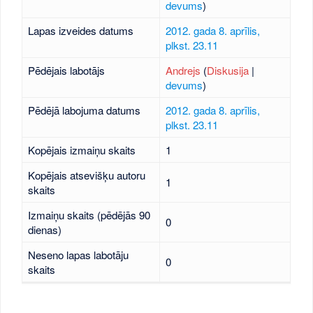
devums
)
Lapas izveides datums
2012. gada 8. aprīlis,
plkst. 23.11
Pēdējais labotājs
Andrejs
(
Diskusija
|
devums
)
Pēdējā labojuma datums
2012. gada 8. aprīlis,
plkst. 23.11
Kopējais izmaiņu skaits
1
Kopējais atsevišķu autoru
1
skaits
Izmaiņu skaits (pēdējās 90
0
dienas)
Neseno lapas labotāju
0
skaits