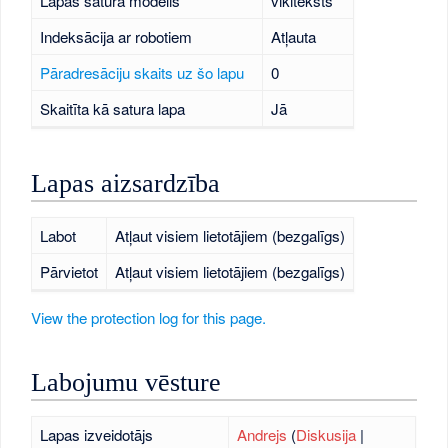
Lapas satura modelis
vikiteksts
Indeksācija ar robotiem
Atļauta
Pāradresāciju skaits uz šo lapu
0
Skaitīta kā satura lapa
Jā
Lapas aizsardzība
Labot
Atļaut visiem lietotājiem (bezgalīgs)
Pārvietot
Atļaut visiem lietotājiem (bezgalīgs)
View the protection log for this page.
Labojumu vēsture
Lapas izveidotājs
Andrejs
(
Diskusija
|