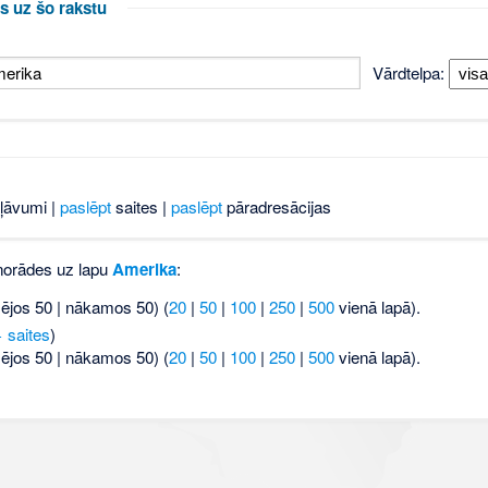
s uz šo rakstu
Vārdtelpa:
ļāvumi |
paslēpt
saites |
paslēpt
pāradresācijas
 norādes uz lapu
Amerika
:
šējos 50 | nākamos 50) (
20
|
50
|
100
|
250
|
500
vienā lapā).
 saites
)
šējos 50 | nākamos 50) (
20
|
50
|
100
|
250
|
500
vienā lapā).