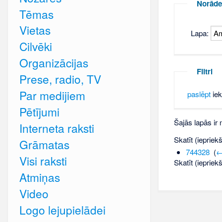
Norāde
Tēmas
Vietas
Lapa:
Cilvēki
Organizācijas
Filtri
Prese, radio, TV
Par medijiem
paslēpt
iek
Pētījumi
Šajās lapās ir
Interneta raksti
Skatīt (iepriek
Grāmatas
744328
‎
(
←
Visi raksti
Skatīt (iepriek
Atmiņas
Video
Logo lejupielādei