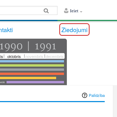
Ieiet
takti
Ziedojumi
is
oktobris
novembris
decembris
utāti
Palīdzība