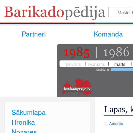
Partneri
Komanda
janvāris
februāris
marts
Helsinki-86
Lapas, k
Sākumlapa
Hronika
←
Amerika
Nozares