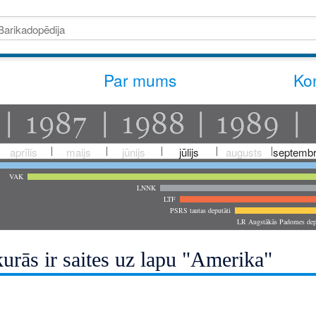
Par mums
Kon
aprīlis
maijs
jūnijs
jūlijs
augusts
septembr
VAK
LNNK
LTF
PSRS tautas deputāti
LR Augstākās Padomes dep
urās ir saites uz lapu "Amerika"