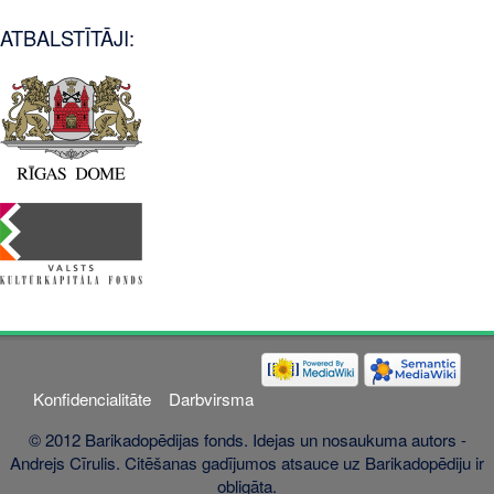
ATBALSTĪTĀJI:
Konfidencialitāte
Darbvirsma
© 2012 Barikadopēdijas fonds. Idejas un nosaukuma autors -
Andrejs Cīrulis. Citēšanas gadījumos atsauce uz Barikadopēdiju ir
obligāta.