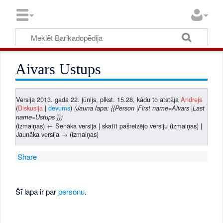
Aivars Ustups
Versija 2013. gada 22. jūnijs, plkst. 15.28, kādu to atstāja
Andrejs
(
Diskusija
|
devums
)
(Jauna lapa: {{Person |First name=Aivars |Last
name=Ustups }})
(izmaiņas) ← Senāka versija | skatīt pašreizējo versiju (izmaiņas) |
Jaunāka versija → (izmaiņas)
Share
Šī lapa ir par
personu
.