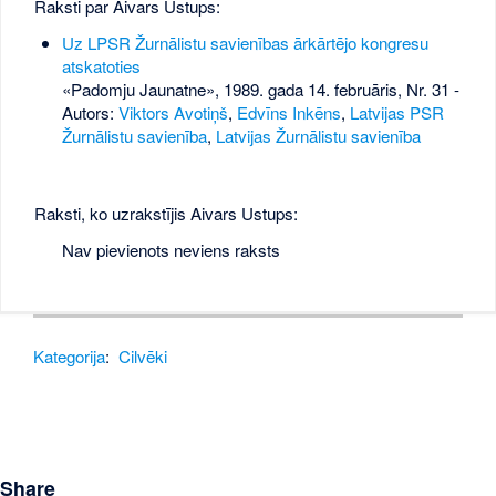
Raksti par Aivars Ustups:
Uz LPSR Žurnālistu savienības ārkārtējo kongresu
atskatoties
«Padomju Jaunatne», 1989. gada 14. februāris, Nr. 31
-
Autors:
Viktors Avotiņš
,
Edvīns Inkēns
,
Latvijas PSR
Žurnālistu savienība
,
Latvijas Žurnālistu savienība
Raksti, ko uzrakstījis Aivars Ustups:
Nav pievienots neviens raksts
Kategorija
:
Cilvēki
Share