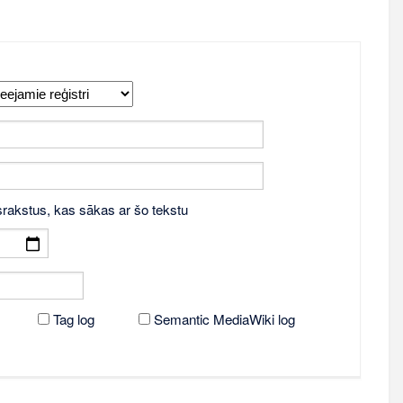
srakstus, kas sākas ar šo tekstu
Tag log
Semantic MediaWiki log