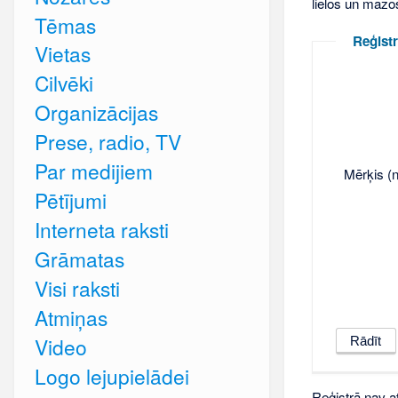
lielos un mazo
Tēmas
Reģistr
Vietas
Cilvēki
Organizācijas
Prese, radio, TV
Par medijiem
Mērķis (n
Pētījumi
Interneta raksti
Grāmatas
Visi raksti
Atmiņas
Video
Logo lejupielādei
Reģistrā nav at