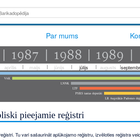
Par mums
Kon
aprīlis
maijs
jūnijs
jūlijs
augusts
septembr
VAK
LNNK
LTF
PSRS tautas deputāti
LR Augstākās Padomes dep
liski pieejamie reģistri
eģistri. Tu vari sašaurināt aplūkojamo reģistru, izvēloties reģistra veidu