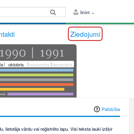
Ieiet
takti
Ziedojumi
is
oktobris
novembris
decembris
utāti
Palīdzība
, lietotāja vārdu vai reģistrēto lapu. Visi teksta lauki izšķir