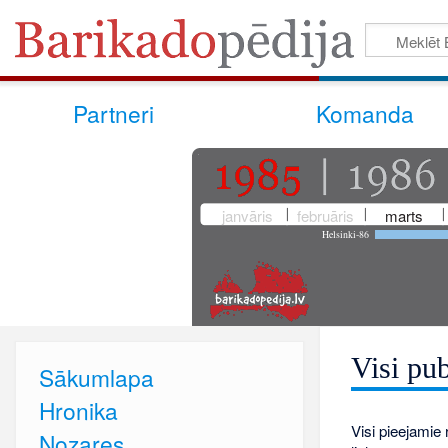
Partneri
Komanda
janvāris
februāris
marts
Helsinki-86
Visi pub
Sākumlapa
Hronika
Visi pieejamie r
Nozares