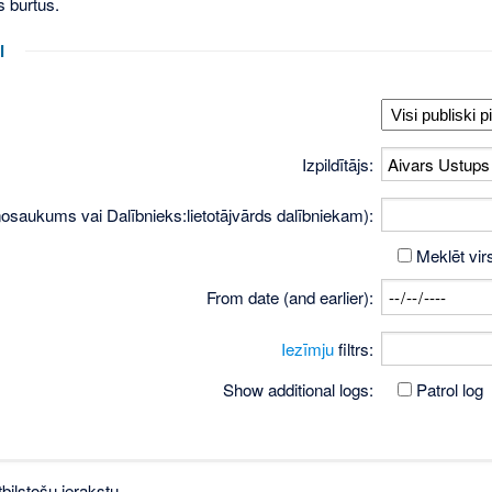
s burtus.
i
Izpildītājs:
osaukums vai Dalībnieks:lietotājvārds dalībniekam):
Meklēt vir
From date (and earlier):
Iezīmju
filtrs:
Show additional logs:
Patrol log
bilstošu ierakstu.