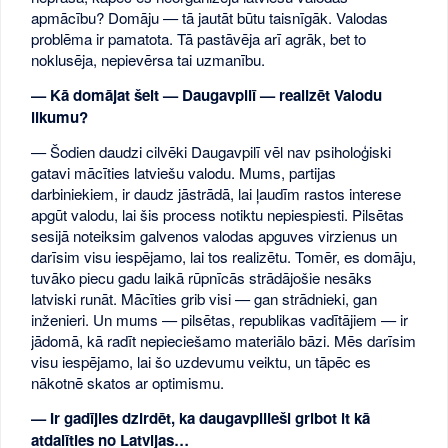
apmācību? Domāju — tā jautāt būtu taisnīgāk. Valodas
problēma ir pamatota. Tā pastāvēja arī agrāk, bet to
noklusēja, nepievērsa tai uzmanību.
— Kā domājat šeit — Daugavpilī — realizēt Valodu
likumu?
— Šodien daudzi cilvēki Daugavpilī vēl nav psiholoģiski
gatavi mācīties latviešu valodu. Mums, partijas
darbiniekiem, ir daudz jāstrādā, lai ļaudīm rastos interese
apgūt valodu, lai šis process notiktu nepiespiesti. Pilsētas
sesijā noteiksim galvenos valodas apguves virzienus un
darīsim visu iespējamo, lai tos realizētu. Tomēr, es domāju,
tuvāko piecu gadu laikā rūpnīcās strādājošie nesāks
latviski runāt. Mācīties grib visi — gan strādnieki, gan
inženieri. Un mums — pilsētas, republikas vadītājiem — ir
jādomā, kā radīt nepieciešamo materiālo bāzi. Mēs darīsim
visu iespējamo, lai šo uzdevumu veiktu, un tāpēc es
nākotnē skatos ar optimismu.
— Ir gadījies dzirdēt, ka daugavpilieši gribot it kā
atdalīties no Latvijas…