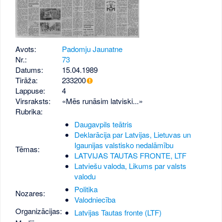
Avots:
Padomju Jaunatne
Nr.:
73
Datums:
15.04.1989
Tirāža:
233200
Lappuse:
4
Virsraksts:
«Mēs runāsim latviski...»
Rubrika:
Daugavpils teātris
Deklarācija par Latvijas, Lietuvas un
Igaunijas valstisko nedalāmību
Tēmas:
LATVIJAS TAUTAS FRONTE, LTF
Latviešu valoda, Likums par valsts
valodu
Politika
Nozares:
Valodniecība
Organizācijas:
Latvijas Tautas fronte (LTF)