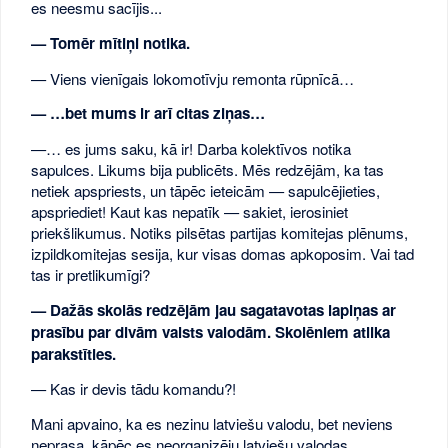
es neesmu sacījis...
— Tomēr mītiņi notika.
— Viens vienīgais lokomotīvju remonta rūpnīcā…
— …bet mums ir arī citas ziņas…
—… es jums saku, kā ir! Darba kolektīvos notika
sapulces. Likums bija publicēts. Mēs redzējām, ka tas
netiek apspriests, un tāpēc ieteicām — sapulcējieties,
apspriediet! Kaut kas nepatīk — sakiet, ierosiniet
priekšlikumus. Notiks pilsētas partijas komitejas plēnums,
izpildkomitejas sesija, kur visas domas apkoposim. Vai tad
tas ir pretlikumīgi?
— Dažās skolās redzējām jau sagatavotas lapiņas ar
prasību par divām valsts valodām. Skolēniem atlika
parakstīties.
— Kas ir devis tādu komandu?!
Mani apvaino, ka es nezinu latviešu valodu, bet neviens
neprasa, kāpēc es neorganizēju latviešu valodas