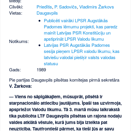
Mediji:
Cilvēki:
Priedītis
,
P. Sadovičs
,
Vladimirs Žarkovs
Vietas:
Daugavpils
Publicēti vairāki LPSR Augstākās
Padomes lēmumu projekti, kas paredz
mainīt Latvijas PSR Konstitūciju un
apstiprināt LPSR Valodu likumu
Notikums:
Latvijas PSR Augstākās Padomes
sesija pieņem LPSR valodu likumu, kas
latviešu valodai piešķir valsts valodas
statusu
Gads:
1989
Pie partijas Daugavpils pilsētas komitejas pirmā sekretāra
V. Žarkova:
— Viens no sāpīgākajiem, mūsuprāt, pilsētā ir
starpnacionālo attiecību jautājums. Īpaši tas uzvirmoja,
apspriežot Valodu likumu. Tā 3. martā mūsu laikrakstā
tika publicēta LTF Daugavpils pilsētas un rajona nodaļu
valdes atklātā vēstule, kurā jums bija izteikta pat
neuzticība. Tautfrontieši pārmet, ka tieši jūs ar savu