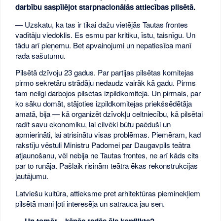
darbību saspīlējot starpnacionālās attiecības pilsētā.
— Uzskatu, ka tas ir tikai dažu vietējās Tautas frontes
vadītāju viedoklis. Es esmu par kritiku, īstu, taisnīgu. Un
tādu arī pieņemu. Bet apvainojumi un nepatiesība manī
rada sašutumu.
Pilsētā dzīvoju 23 gadus. Par partijas pilsētas komitejas
pirmo sekretāru strādāju nedaudz vairāk kā gadu. Pirms
tam neilgi darbojos pilsētas izpildkomitejā. Un pirmais, par
ko sāku domāt, stājoties izpildkomitejas priekšsēdētāja
amatā, bija — kā organizēt dzīvokļu celtniecību, kā pilsētai
radīt savu ekonomiku, lai cilvēki būtu paēduši un
apmierināti, lai atrisinātu visas problēmas. Piemēram, kad
rakstīju vēstuli Ministru Padomei par Daugavpils teātra
atjaunošanu, vēl nebija ne Tautas frontes, ne arī kāds cits
par to runāja. Pašlaik risinām teātra ēkas rekonstrukcijas
jautājumu.
Latviešu kultūra, attieksme pret arhitektūras pieminekļiem
pilsētā mani ļoti interesēja un satrauca jau sen.
— Un tomēr – kāpēc radās šis konflikts?