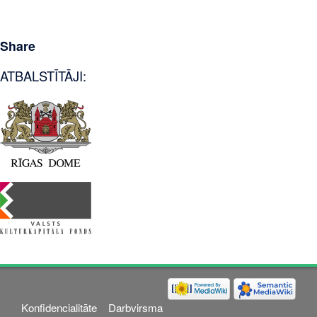
Share
ATBALSTĪTĀJI:
Konfidencialitāte
Darbvirsma