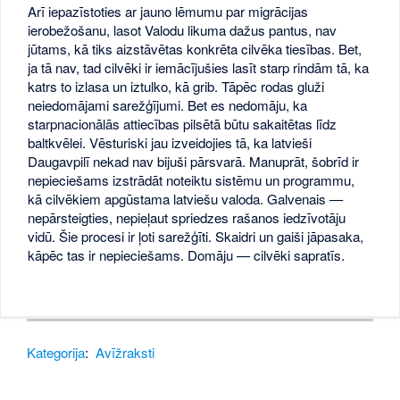
Arī iepazīstoties ar jauno lēmumu par migrācijas
ierobežošanu, lasot Valodu likuma dažus pantus, nav
jūtams, kā tiks aizstāvētas konkrēta cilvēka tiesības. Bet,
ja tā nav, tad cilvēki ir iemācījušies lasīt starp rindām tā, ka
katrs to izlasa un iztulko, kā grib. Tāpēc rodas gluži
neiedomājami sarežģījumi. Bet es nedomāju, ka
starpnacionālās attiecības pilsētā būtu sakaitētas līdz
baltkvēlei. Vēsturiski jau izveidojies tā, ka latvieši
Daugavpilī nekad nav bijuši pārsvarā. Manuprāt, šobrīd ir
nepieciešams izstrādāt noteiktu sistēmu un programmu,
kā cilvēkiem apgūstama latviešu valoda. Galvenais —
nepārsteigties, nepieļaut spriedzes rašanos iedzīvotāju
vidū. Šie procesi ir ļoti sarežģīti. Skaidri un gaiši jāpasaka,
kāpēc tas ir nepieciešams. Domāju — cilvēki sapratīs.
Kategorija
:
Avīžraksti