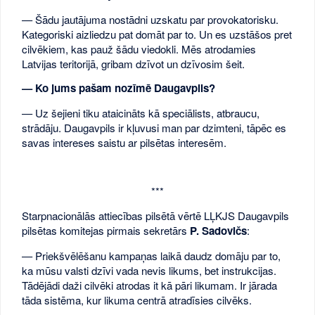
— Šādu jautājuma nostādni uzskatu par provokatorisku.
Kategoriski aizliedzu pat domāt par to. Un es uzstāšos pret
cilvēkiem, kas pauž šādu viedokli. Mēs atrodamies
Latvijas teritorijā, gribam dzīvot un dzīvosim šeit.
— Ko jums pašam nozīmē Daugavpils?
— Uz šejieni tiku ataicināts kā speciālists, atbraucu,
strādāju. Daugavpils ir kļuvusi man par dzimteni, tāpēc es
savas intereses saistu ar pilsētas interesēm.
***
Starpnacionālās attiecības pilsētā vērtē LĻKJS Daugavpils
pilsētas komitejas pirmais sekretārs
P. Sadovičs
:
— Priekšvēlēšanu kampaņas laikā daudz domāju par to,
ka mūsu valsti dzīvi vada nevis likums, bet instrukcijas.
Tādējādi daži cilvēki atrodas it kā pāri likumam. Ir jārada
tāda sistēma, kur likuma centrā atradīsies cilvēks.