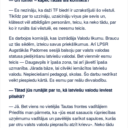
— Es nezināju, ka daži TF biedri ir uzrakstījuši šo vēstuli.
Tiklīdz par to uzzināju, uzaicināju viņus pie sevis un,
klātesot vēl atbildīgām personām, teicu, ka neko tādu, par
ko ir runāts šai vēstulē, es neesmu teicis.
Es darbojos komisijā, kas izstrādāja Valodu likumu. Braucu
uz tās sēdēm, izteicu savus priekšlikumus. Arī LPSR
Augstākās Padomes sesijā balsoju par valsts valodas
statusa piešķiršanu latviešu valodai. Bet vienmēr esmu
teicis — Daugavpils ir īpaša zona, tai arī jāveltī īpaša
uzmanība. Jārada bāze, lai cilvēki iemācītos latviešu
valodu. Nepieciešami pedagogi, skolas. Šo darbu nedrīkst
veikt piespiedu kārtā. Es esmu par reālu divvalodību.
— Tātad jūs runājāt par to, kā latviešu valodu ieviest
pilsētā?
— Jā. Bet viens no vietējās Tautas frontes vadītājiem
Priedītis man pārmeta, ka «jūs esat sasaucis rūpniecības
uzņēmumu vadītājus un pavēlējis sarīkot sapulces, kurās
par otru valsts valodu pieprasītu atzīt krievu». Neko tādu