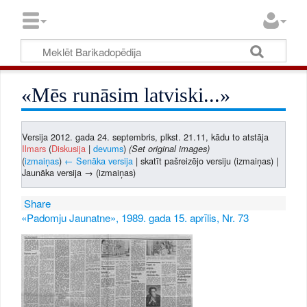
«Mēs runāsim latviski...»
Versija 2012. gada 24. septembris, plkst. 21.11, kādu to atstāja
Ilmars
(
Diskusija
|
devums
)
(Set original images)
(
izmaiņas
)
← Senāka versija
| skatīt pašreizējo versiju (izmaiņas) |
Jaunāka versija → (izmaiņas)
Share
«Padomju Jaunatne», 1989. gada 15. aprīlis, Nr. 73