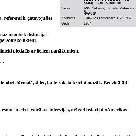
Silarāja
,
Žanis Zakenfelds
Vietas:
ASV
,
Čatokva
,
Jūrmala
,
Pietarsāri
,
Šatakva
referenti ir gatavojušies
Notikums:
Čatokvas konference ASV, 1987
Gads:
1987
emaz nenotiek diskusijas
personisko likteni.
nieki piedalās ar lieliem panākumiem.
ēs…
ptembri Jūrmalā, šķiet, ka te raksta krietni mazāk. Bet zinātāji
 esmu sniedzis vairākas intervijas, arī radiostacijai «Amerikas