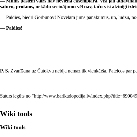
— Mums pašiem vairs nav neviena eksemplāra. Visi jau atdāvināti. 
saturu, protams, nekādu secinājumu vēl nav, taču visi atzinīgi izte
— Paldies, biedri Gorbunov! Novēlam jums panākumus, un, lūdzu, nododi
— Paldies!
P. S.
Zvanīšana uz Čatokvu nebija nemaz tik vienkārša. Pateicos par palī
Saturs iegūts no "
http://www.barikadopedija.lv/index.php?title=6900
Wiki tools
Wiki tools