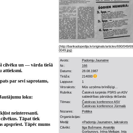
Avots:
Padomju Jaunatne
ši cilvēku un — vārda tiešā
Nr.:
166
u attieksmi.
Datums:
28.08.1987
Tirāža:
214000
n pats par sevi saprotams,
Lappuse:
1
Virsraksts:
Mūs uzņēma brīnišķīgi…
Rubrika:
Čatokvā turpinās PSRS un ASV
 Jautājumu loku:
sabiedrības pārstāvju tikšanās
Tēmas:
Čatokvas konference ASV
Čatokvas konference Jūrmalā
Nozares:
Politika
kļūst neinteresanti.
Organizācijas:
cilvēkus. Tāpat tiek
Mediji:
«Padomju Jaunatne», laikraksts
ams apspriest. Tāpēc mums
Cilvēki:
Ilga Bušmane
,
Anatolijs
Gorbunovs
,
Irēna Mellupe
,
Inta