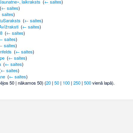
aunatne», laikraksts
‎
(
← saites
)
(
← saites
)
 saites
)
tuSaraksts
‎
(
← saites
)
Avīžraksti
‎
(
← saites
)
8
‎
(
← saites
)
← saites
)
← saites
)
nfelds
‎
(
← saites
)
upe
‎
(
← saites
)
a
‎
(
← saites
)
(
← saites
)
ane
‎
(
← saites
)
šējos 50 | nākamos 50) (
20
|
50
|
100
|
250
|
500
vienā lapā).