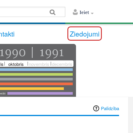
Ieiet
takti
Ziedojumi
is
oktobris
novembris
decembris
utāti
Palīdzība