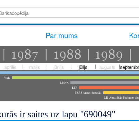
Par mums
Kon
aprīlis
maijs
jūnijs
jūlijs
augusts
septembr
VAK
LNNK
LTF
PSRS tautas deputāti
LR Augstākās Padomes dep
urās ir saites uz lapu "690049"