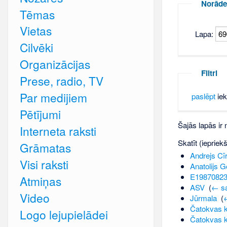
Norāde
Tēmas
Vietas
Lapa:
Cilvēki
Organizācijas
Filtri
Prese, radio, TV
Par medijiem
paslēpt
iek
Pētījumi
Šajās lapās ir
Interneta raksti
Skatīt (iepriek
Grāmatas
Andrejs Cīr
Visi raksti
Anatolijs 
E1987082
Atmiņas
ASV
‎
(
← sa
Video
Jūrmala
‎
(
Čatokvas 
Logo lejupielādei
Čatokvas k