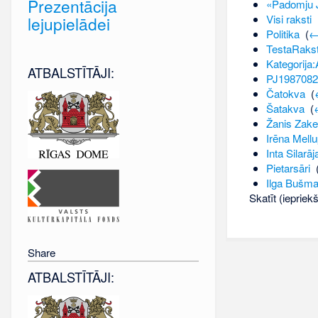
Prezentācija
«Padomju J
Visi raksti
‎
lejupielādei
Politika
‎
(
←
TestaRaks
Kategorija:
ATBALSTĪTĀJI:
PJ1987082
Čatokva
‎
(
Šatakva
‎
(
Žanis Zake
Irēna Mell
Inta Silarāj
Pietarsāri
‎
Ilga Bušm
Skatīt (iepriek
Share
ATBALSTĪTĀJI: