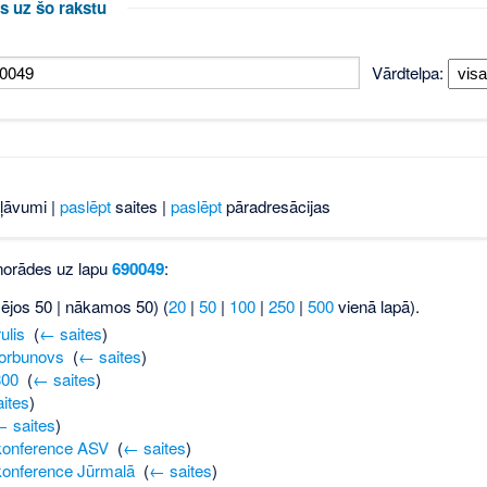
s uz šo rakstu
Vārdtelpa:
ļāvumi |
paslēpt
saites |
paslēpt
pāradresācijas
 norādes uz lapu
690049
:
šējos 50 | nākamos 50) (
20
|
50
|
100
|
250
|
500
vienā lapā).
ulis
‎
(
← saites
)
Gorbunovs
‎
(
← saites
)
300
‎
(
← saites
)
ites
)
← saites
)
konference ASV
‎
(
← saites
)
onference Jūrmalā
‎
(
← saites
)