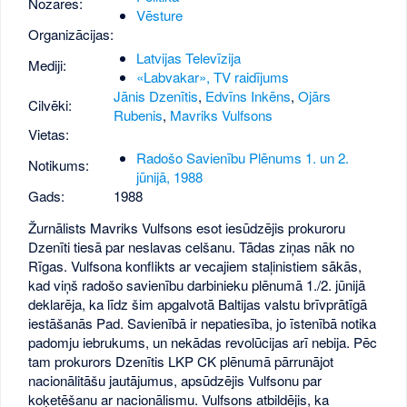
Nozares:
Vēsture
Organizācijas:
Latvijas Televīzija
Mediji:
«Labvakar», TV raidījums
Jānis Dzenītis
,
Edvīns Inkēns
,
Ojārs
Cilvēki:
Rubenis
,
Mavriks Vulfsons
Vietas:
Radošo Savienību Plēnums 1. un 2.
Notikums:
jūnijā, 1988
Gads:
1988
Žurnālists Mavriks Vulfsons esot iesūdzējis prokuroru
Dzenīti tiesā par neslavas celšanu. Tādas ziņas nāk no
Rīgas. Vulfsona konflikts ar vecajiem staļinistiem sākās,
kad viņš radošo savienību darbinieku plēnumā 1./2. jūnijā
deklarēja, ka līdz šim apgalvotā Baltijas valstu brīvprātīgā
iestāšanās Pad. Savienībā ir nepatiesība, jo īstenībā notika
padomju iebrukums, un nekādas revolūcijas arī nebija. Pēc
tam prokurors Dzenītis LKP CK plēnumā pārrunājot
nacionālitāšu jautājumus, apsūdzējis Vulfsonu par
koķetēšanu ar nacionālismu. Vulfsons atbildējis, ka