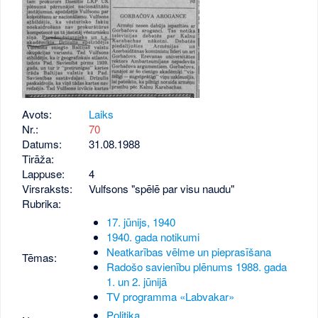
Avots:
Laiks
Nr.:
70
Datums:
31.08.1988
Tirāža:
Lappuse:
4
Virsraksts:
Vulfsons "spēlē par visu naudu"
Rubrika:
17. jūnijs, 1940
1940. gada notikumi
Neatkarības vēlme un pieprasīšana
Tēmas:
Radošo savienību plēnums 1988. gada
1. un 2. jūnijā
TV programma «Labvakar»
Politika