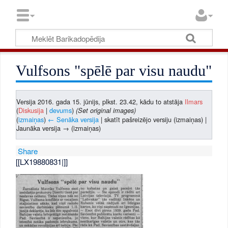
Vulfsons "spēlē par visu naudu"
Versija 2016. gada 15. jūnijs, plkst. 23.42, kādu to atstāja
Ilmars
(
Diskusija
|
devums
)
(Set original images)
(
izmaiņas
)
← Senāka versija
| skatīt pašreizējo versiju (izmaiņas) |
Jaunāka versija → (izmaiņas)
Share
[[LX19880831|]]