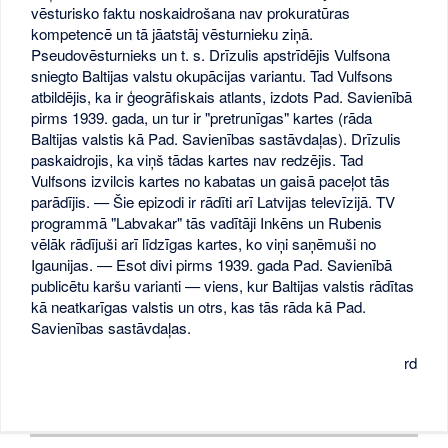
vēsturisko faktu noskaidrošana nav prokuratūras
kompetencē un tā jāatstāj vēsturnieku ziņā.
Pseudovēsturnieks un t. s. Drīzulis apstrīdējis Vulfsona
sniegto Baltijas valstu okupācijas variantu. Tad Vulfsons
atbildējis, ka ir ģeogrāfiskais atlants, izdots Pad. Savienībā
pirms 1939. gada, un tur ir "pretrunīgas" kartes (rāda
Baltijas valstis kā Pad. Savienības sastāvdaļas). Drīzulis
paskaidrojis, ka viņš tādas kartes nav redzējis. Tad
Vulfsons izvilcis kartes no kabatas un gaisā paceļot tās
parādījis. — Šie epizodi ir rādīti arī Latvijas televīzijā. TV
programmā "Labvakar" tās vadītāji Inkēns un Rubenis
vēlāk rādījuši arī līdzīgas kartes, ko viņi saņēmuši no
Igaunijas. — Esot divi pirms 1939. gada Pad. Savienībā
publicētu karšu varianti — viens, kur Baltijas valstis rādītas
kā neatkarīgas valstis un otrs, kas tās rāda kā Pad.
Savienības sastāvdaļas.
rd