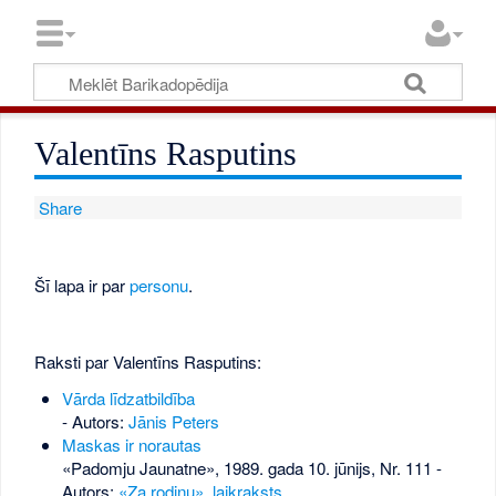
Valentīns Rasputins
Share
Šī lapa ir par
personu
.
Raksti par Valentīns Rasputins:
Vārda līdzatbildība
- Autors:
Jānis Peters
Maskas ir norautas
«Padomju Jaunatne», 1989. gada 10. jūnijs, Nr. 111
-
Autors:
«Za rodinu», laikraksts