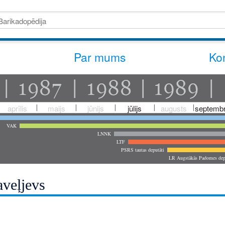
Par mums
Kon
aprīlis
maijs
jūnijs
jūlijs
augusts
septembr
VAK
LNNK
LTF
PSRS tautas deputāti
LR Augstākās Padomes dep
aveļjevs