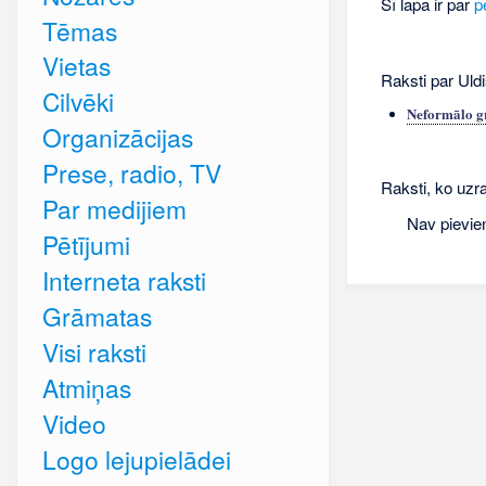
Šī lapa ir par
p
Tēmas
Vietas
Raksti par Uld
Cilvēki
Neformālo g
Organizācijas
Prese, radio, TV
Raksti, ko uzra
Par medijiem
Nav pievie
Pētījumi
Interneta raksti
Grāmatas
Visi raksti
Atmiņas
Video
Logo lejupielādei