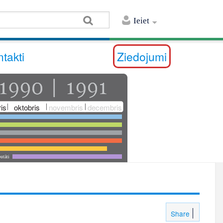
Ieiet
takti
Ziedojumi
is
oktobris
novembris
decembris
utāti
Share