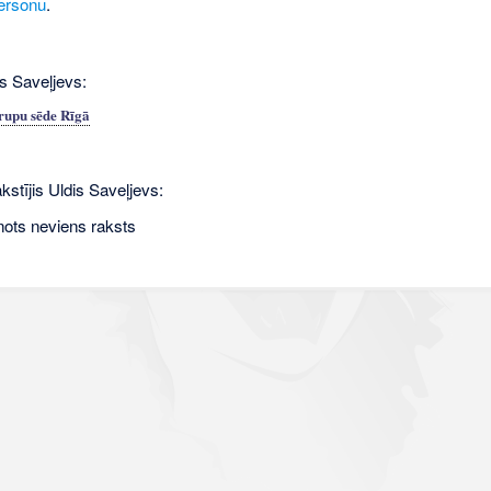
ersonu
.
is Saveļjevs:
rupu sēde Rīgā
kstījis Uldis Saveļjevs:
nots neviens raksts