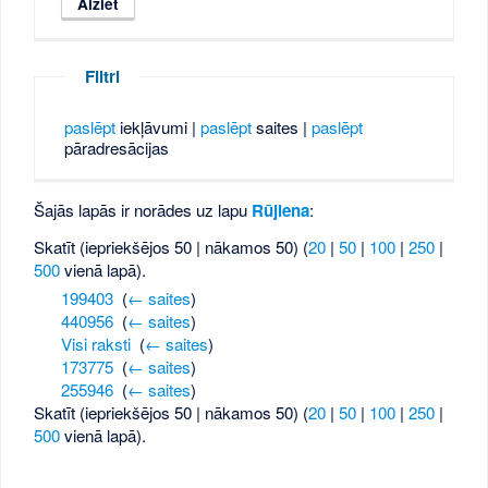
Filtri
paslēpt
iekļāvumi |
paslēpt
saites |
paslēpt
pāradresācijas
Šajās lapās ir norādes uz lapu
Rūjiena
:
Skatīt (iepriekšējos 50 | nākamos 50) (
20
|
50
|
100
|
250
|
500
vienā lapā).
199403
‎
(
← saites
)
440956
‎
(
← saites
)
Visi raksti
‎
(
← saites
)
173775
‎
(
← saites
)
255946
‎
(
← saites
)
Skatīt (iepriekšējos 50 | nākamos 50) (
20
|
50
|
100
|
250
|
500
vienā lapā).