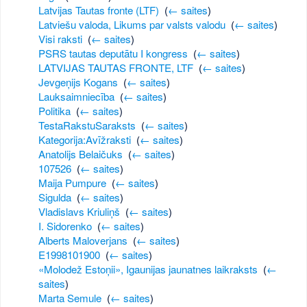
Latvijas Tautas fronte (LTF)
‎
(
← saites
)
Latviešu valoda, Likums par valsts valodu
‎
(
← saites
)
Visi raksti
‎
(
← saites
)
PSRS tautas deputātu I kongress
‎
(
← saites
)
LATVIJAS TAUTAS FRONTE, LTF
‎
(
← saites
)
Jevgeņijs Kogans
‎
(
← saites
)
Lauksaimniecība
‎
(
← saites
)
Politika
‎
(
← saites
)
TestaRakstuSaraksts
‎
(
← saites
)
Kategorija:Avīžraksti
‎
(
← saites
)
Anatolijs Belaičuks
‎
(
← saites
)
107526
‎
(
← saites
)
Maija Pumpure
‎
(
← saites
)
Sigulda
‎
(
← saites
)
Vladislavs Kriuliņš
‎
(
← saites
)
I. Sidorenko
‎
(
← saites
)
Alberts Maloverjans
‎
(
← saites
)
E1998101900
‎
(
← saites
)
«Molodež Estoņii», Igaunijas jaunatnes laikraksts
‎
(
←
saites
)
Marta Semule
‎
(
← saites
)