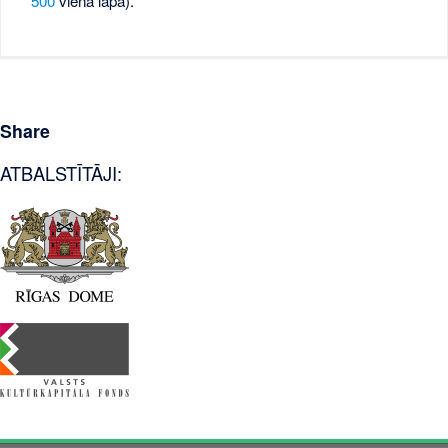
500
vienā lapā).
Share
ATBALSTĪTĀJI: