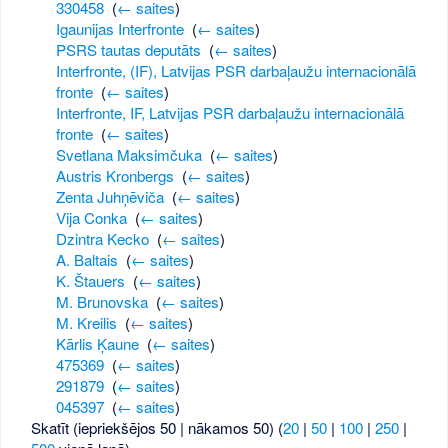
330458
‎
(
← saites
)
Igaunijas Interfronte
‎
(
← saites
)
PSRS tautas deputāts
‎
(
← saites
)
Interfronte, (IF), Latvijas PSR darbaļaužu internacionālā
fronte
‎
(
← saites
)
Interfronte, IF, Latvijas PSR darbaļaužu internacionālā
fronte
‎
(
← saites
)
Svetlana Maksimčuka
‎
(
← saites
)
Austris Kronbergs
‎
(
← saites
)
Zenta Juhņēviča
‎
(
← saites
)
Vija Conka
‎
(
← saites
)
Dzintra Kecko
‎
(
← saites
)
A. Baltais
‎
(
← saites
)
K. Štauers
‎
(
← saites
)
M. Brunovska
‎
(
← saites
)
M. Kreilis
‎
(
← saites
)
Kārlis Ķaune
‎
(
← saites
)
475369
‎
(
← saites
)
291879
‎
(
← saites
)
045397
‎
(
← saites
)
Skatīt (iepriekšējos 50 | nākamos 50) (
20
|
50
|
100
|
250
|