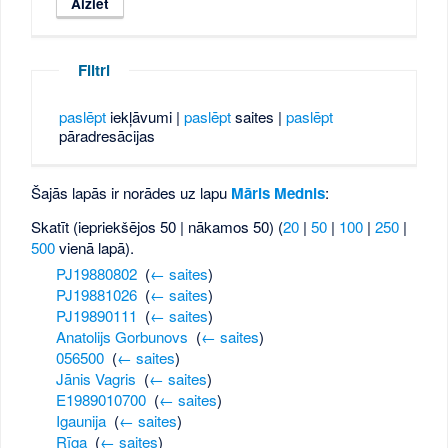
Filtri
paslēpt
iekļāvumi |
paslēpt
saites |
paslēpt
pāradresācijas
Šajās lapās ir norādes uz lapu
Māris Mednis
:
Skatīt (iepriekšējos 50 | nākamos 50) (
20
|
50
|
100
|
250
|
500
vienā lapā).
PJ19880802
‎
(
← saites
)
PJ19881026
‎
(
← saites
)
PJ19890111
‎
(
← saites
)
Anatolijs Gorbunovs
‎
(
← saites
)
056500
‎
(
← saites
)
Jānis Vagris
‎
(
← saites
)
E1989010700
‎
(
← saites
)
Igaunija
‎
(
← saites
)
Rīga
‎
(
← saites
)