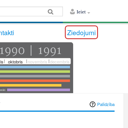
Ieiet
takti
Ziedojumi
is
oktobris
novembris
decembris
utāti
"
Palīdzība