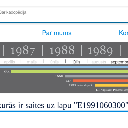
Par mums
Kon
aprīlis
maijs
jūnijs
jūlijs
augusts
septembr
VAK
LNNK
LTF
PSRS tautas deputāti
LR Augstākās Padomes dep
kurās ir saites uz lapu "E1991060300