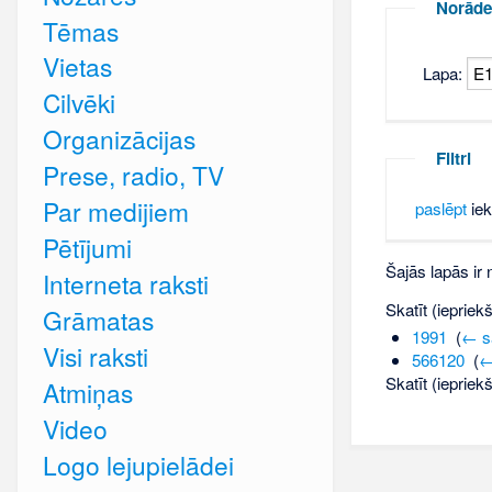
Norāde
Tēmas
Vietas
Lapa:
Cilvēki
Organizācijas
Filtri
Prese, radio, TV
Par medijiem
paslēpt
iek
Pētījumi
Šajās lapās ir
Interneta raksti
Skatīt (iepriek
Grāmatas
1991
‎
(
← s
Visi raksti
566120
‎
(
←
Skatīt (iepriek
Atmiņas
Video
Logo lejupielādei