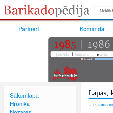
Partneri
Komanda
janvāris
februāris
marts
Helsinki-86
Lapas, 
Sākumlapa
Hronika
←
E1991060300
Nozares