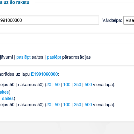
s uz šo rakstu
Vārdtelpa:
ļāvumi |
paslēpt
saites |
paslēpt
pāradresācijas
 norādes uz lapu
E1991060300
:
šējos 50 | nākamos 50) (
20
|
50
|
100
|
250
|
500
vienā lapā).
aites
)
 saites
)
šējos 50 | nākamos 50) (
20
|
50
|
100
|
250
|
500
vienā lapā).