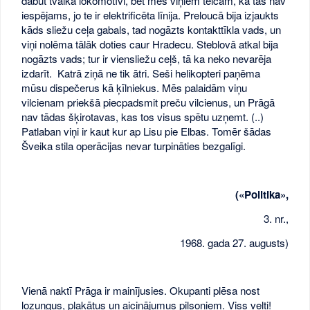
dabūt tvaika lokomotīvi, bet mēs viņiem teicām, ka tas nav
iespējams, jo te ir elektrificēta līnija. Preloucā bija izjaukts
kāds sliežu ceļa gabals, tad nogāzts kontakttīkla vads, un
viņi nolēma tālāk doties caur Hradecu. Steblovā atkal bija
nogāzts vads; tur ir viensliežu ceļš, tā ka neko nevarēja
izdarīt. Katrā ziņā ne tik ātri. Seši helikopteri paņēma
mūsu dispečerus kā ķīlniekus. Mēs palaidām viņu
vilcienam priekšā piecpadsmit preču vilcienus, un Prāgā
nav tādas šķirotavas, kas tos visus spētu uzņemt. (..)
Patlaban viņi ir kaut kur ap Lisu pie Elbas. Tomēr šādas
Šveika stila operācijas nevar turpināties bezgalīgi.
(«Politika»,
3. nr.,
1968. gada 27. augusts)
Vienā naktī Prāga ir mainījusies. Okupanti plēsa nost
lozungus, plakātus un aicinājumus pilsoņiem. Viss velti!