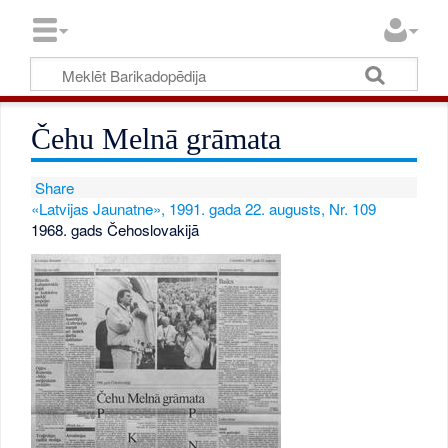
Čehu Melnā grāmata
Share
«Latvijas Jaunatne», 1991. gada 22. augusts, Nr. 109
1968. gads Čehoslovakijā