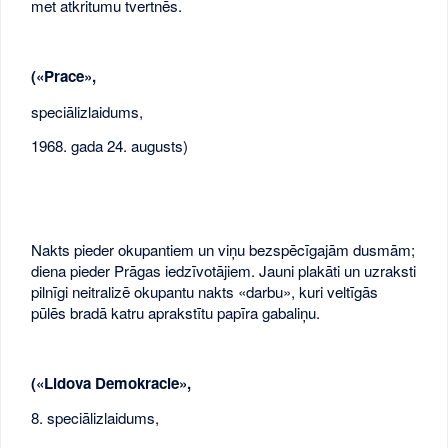
met atkritumu tvertnēs.
(«Prace»,
speciālizlaidums,
1968. gada 24. augusts)
Nakts pieder okupantiem un viņu bezspēcīgajām dusmām;
diena pieder Prāgas iedzīvotājiem. Jauni plakāti un uzraksti
pilnīgi neitralizē okupantu nakts «darbu», kuri veltīgās
pūlēs bradā katru aprakstītu papīra gabaliņu.
(«Lidova Demokracie»,
8. speciālizlaidums,