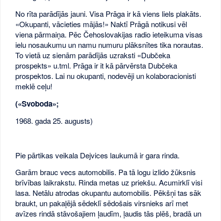
No rīta parādījās jauni. Visa Prāga ir kā viens liels plakāts.
«Okupanti, vācieties mājās!» Naktī Prāgā notikusi vēl
viena pārmaiņa. Pēc Čehoslovakijas radio ieteikuma visas
ielu nosaukumu un namu numuru plāksnītes tika norautas.
To vietā uz sienām parādījās uzraksti «Dubčeka
prospekts» u.tml. Prāga ir it kā pārvērsta Dubčeka
prospektos. Lai nu okupanti, nodevēji un kolaboracionisti
meklē ceļu!
(«Svoboda»;
1968. gada 25. augusts)
Pie pārtikas veikala Dejvices laukumā ir gara rinda.
Garām brauc vecs automobilis. Pa tā logu izlido žūksnis
brīvības laikrakstu. Rinda metas uz priekšu. Acumirklī visi
lasa. Netālu atrodas okupantu automobilis. Pēkšņi tas sāk
braukt, un pakaļējā sēdeklī sēdošais virsnieks arī met
avīzes rindā stāvošajiem ļaudīm, ļaudis tās plēš, bradā un