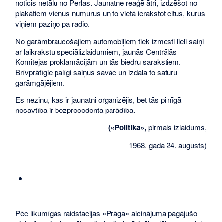
noticis netālu no Perlas. Jaunatne reaģē ātri, izdzēšot no
plakātiem vienus numurus un to vietā ierakstot citus, kurus
viņiem paziņo pa radio.
No garāmbraucošajiem automobiļiem tiek izmesti lieli saiņi
ar laikrakstu speciālizlaidumiem, jaunās Centrālās
Komitejas proklamācijām un tās biedru sarakstiem.
Brīvprātīgie palīgi saiņus savāc un izdala to saturu
garāmgājējiem.
Es nezinu, kas ir jaunatni organizējis, bet tās pilnīgā
nesavtība ir bezprecedenta parādība.
(«Politika»,
pirmais izlaidums,
1968. gada 24. augusts)
Pēc likumīgās raidstacijas «Prāga» aicinājuma pagājušo