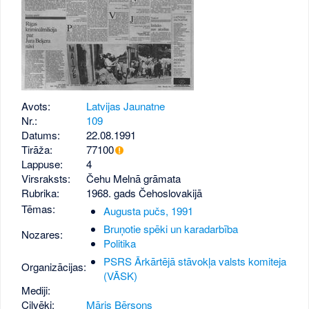
Avots:
Latvijas Jaunatne
Nr.:
109
Datums:
22.08.1991
Tirāža:
77100
Lappuse:
4
Virsraksts:
Čehu Melnā grāmata
Rubrika:
1968. gads Čehoslovakijā
Tēmas:
Augusta pučs, 1991
Bruņotie spēki un karadarbība
Nozares:
Politika
PSRS Ārkārtējā stāvokļa valsts komiteja
Organizācijas:
(VĀSK)
Mediji:
Cilvēki:
Māris Bērsons