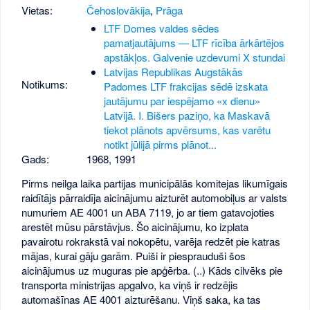
Vietas:
Čehoslovākija
,
Prāga
LTF Domes valdes sēdes
pamatjautājums — LTF rīcība ārkārtējos
apstākļos. Galvenie uzdevumi X stundai
Latvijas Republikas Augstākās
Notikums:
Padomes LTF frakcijas sēdē izskata
jautājumu par iespējamo «x dienu»
Latvijā. I. Bišers paziņo, ka Maskavā
tiekot plānots apvērsums, kas varētu
notikt jūlijā pirms plānot...
Gads:
1968
,
1991
Pirms neilga laika partijas municipālās komitejas likumīgais
raidītājs pārraidīja aicinājumu aizturēt automobiļus ar valsts
numuriem AE 4001 un ABA 7119, jo ar tiem gatavojoties
arestēt mūsu pārstāvjus. Šo aicinājumu, ko izplata
pavairotu rokrakstā vai nokopētu, varēja redzēt pie katras
mājas, kurai gāju garām. Puiši ir piesprauduši šos
aicinājumus uz muguras pie apģērba. (..) Kāds cilvēks pie
transporta ministrijas apgalvo, ka viņš ir redzējis
automašīnas AE 4001 aizturēšanu. Viņš saka, ka tas