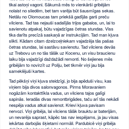
tikai astoņi vagoni. Sākumā mēs to vienkārši gribējām
nolaist no sliedēm, bet tam varēja būt šausmīgas sekas.
Netālu no Olomoucas tam priekšā gadījās garš preču
vilciens. Tad tas nejauši sadalījās trijos gabalos, un, lai to
savienotu atpakaļ, būtu vajadzīgas četras stundas. Viss
tika darīts precīzā saskaņā ar instrukcijām. Tad man kļuva
slikti. Kādam citam dzelzceļniekam vajadzēja tās pašas
četras stundas, lai sastāvu savienotu. Tad vilciens devās
uz Trebovu un no tās tālāk uz Kocenu, un visu braucienu
laiku bija vajadzīgi daždažādi remonti. No šejienes mēs
gribējām to novirzīt uz Poliju, bet tikmēr viņi jau bija
sameklējuši kartes.
Tad pēkšņi viņi kļuva steidzīgi, jo bija apēduši visu, kas
viņiem bija divos salonvagonos. Pirms Moravaniem
nogāzām kontakttīkla vadus, un vilciens tajos galīgi
sapinās. Ieradās divas remontbrigādes, taču arī tās nekādi
nespēja vadus atkal savienot. Krievi kļuva pavisam
nervozi. Viņi gribēja, lai vilciens tālāk brauktu ar baterijām,
un nevarēja saprast, kāpēc tas nav iespējams, ja jau visas
iekārtas darbojās šķietami normāli. Pardubicē viņi gribēja