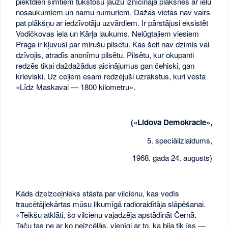
piektdien simtiem tūkstošu ļaužu iznīcināja plāksnes ar ielu
nosaukumiem un namu numuriem. Dažās vietās nav vairs
pat plākšņu ar iedzīvotāju uzvārdiem. Ir pārstājusi eksistēt
Vodičkovas iela un Kārļa laukums. Nelūgtajiem viesiem
Prāga ir kļuvusi par mirušu pilsētu. Kas šeit nav dzimis vai
dzīvojis, atradīs anonīmu pilsētu. Pilsētu, kur okupanti
redzēs tikai daždažādus aicinājumus gan čehiski, gan
krieviski. Uz ceļiem esam redzējuši uzrakstus, kuri vēsta
«Līdz Maskavai — 1800 kilometru».
(«Lidova Demokracie»,
5. speciālizlaidums,
1968. gada 24. augusts)
Kāds dzelzceļnieks stāsta par vilcienu, kas vedīs
traucētājiekārtas mūsu likumīgā radioraidītāja slāpēšanai.
«Teikšu atklāti, šo vilcienu vajadzēja apstādināt Černā.
Taču tas ne ar ko neizcēlās, vienīgi ar to, ka bija tik īss —