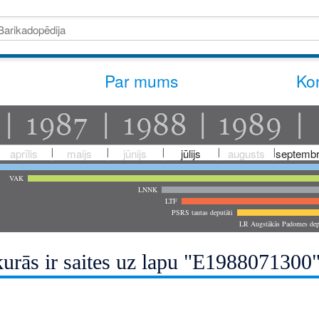
Par mums
Kon
aprīlis
maijs
jūnijs
jūlijs
augusts
septembr
VAK
LNNK
LTF
PSRS tautas deputāti
LR Augstākās Padomes dep
kurās ir saites uz lapu "E1988071300