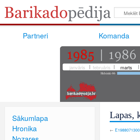
Partneri
Komanda
janvāris
februāris
marts
Helsinki-86
Lapas, 
Sākumlapa
Hronika
←
E1988071300
Nozares