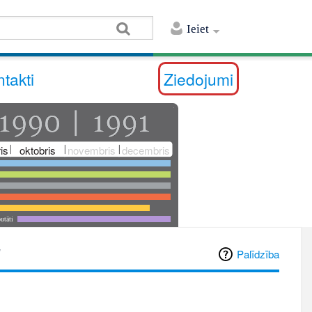
Ieiet
takti
Ziedojumi
is
oktobris
novembris
decembris
utāti
"
Palīdzība