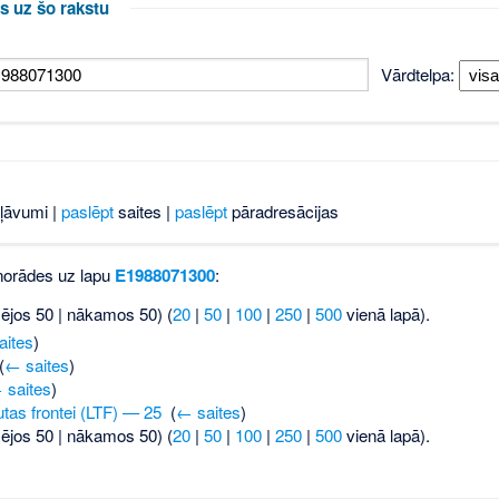
s uz šo rakstu
Vārdtelpa:
ļāvumi |
paslēpt
saites |
paslēpt
pāradresācijas
 norādes uz lapu
E1988071300
:
šējos 50 | nākamos 50) (
20
|
50
|
100
|
250
|
500
vienā lapā).
aites
)
(
← saites
)
 saites
)
utas frontei (LTF) — 25
‎
(
← saites
)
šējos 50 | nākamos 50) (
20
|
50
|
100
|
250
|
500
vienā lapā).