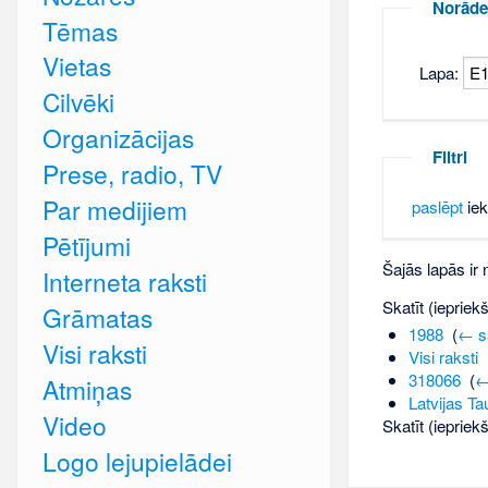
Norāde
Tēmas
Vietas
Lapa:
Cilvēki
Organizācijas
Filtri
Prese, radio, TV
Par medijiem
paslēpt
iek
Pētījumi
Šajās lapās ir
Interneta raksti
Skatīt (iepriek
Grāmatas
1988
‎
(
← s
Visi raksti
Visi raksti
‎
318066
‎
(
←
Atmiņas
Latvijas Ta
Video
Skatīt (iepriek
Logo lejupielādei