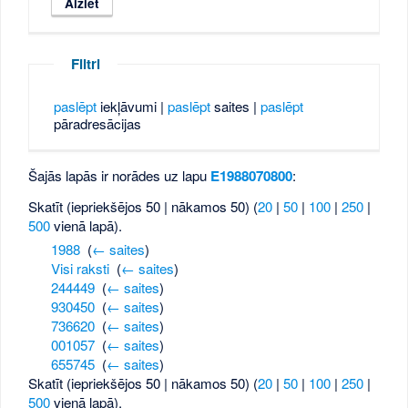
Filtri
paslēpt
iekļāvumi |
paslēpt
saites |
paslēpt
pāradresācijas
Šajās lapās ir norādes uz lapu
E1988070800
:
Skatīt (iepriekšējos 50 | nākamos 50) (
20
|
50
|
100
|
250
|
500
vienā lapā).
1988
‎
(
← saites
)
Visi raksti
‎
(
← saites
)
244449
‎
(
← saites
)
930450
‎
(
← saites
)
736620
‎
(
← saites
)
001057
‎
(
← saites
)
655745
‎
(
← saites
)
Skatīt (iepriekšējos 50 | nākamos 50) (
20
|
50
|
100
|
250
|
500
vienā lapā).