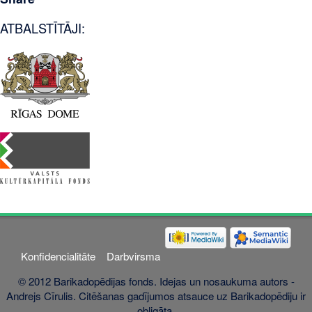
ATBALSTĪTĀJI:
Konfidencialitāte
Darbvirsma
© 2012 Barikadopēdijas fonds. Idejas un nosaukuma autors -
Andrejs Cīrulis. Citēšanas gadījumos atsauce uz Barikadopēdiju ir
obligāta.