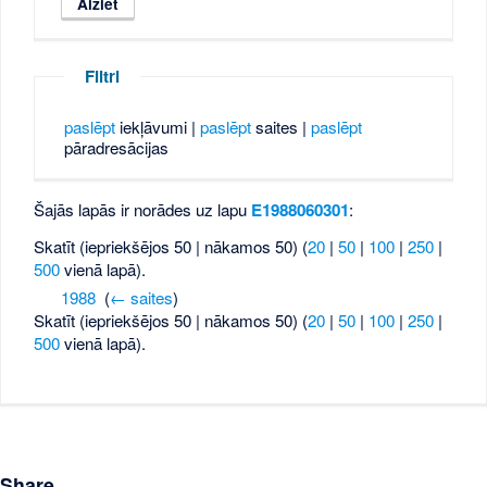
Filtri
paslēpt
iekļāvumi |
paslēpt
saites |
paslēpt
pāradresācijas
Šajās lapās ir norādes uz lapu
E1988060301
:
Skatīt (iepriekšējos 50 | nākamos 50) (
20
|
50
|
100
|
250
|
500
vienā lapā).
1988
‎
(
← saites
)
Skatīt (iepriekšējos 50 | nākamos 50) (
20
|
50
|
100
|
250
|
500
vienā lapā).
Share