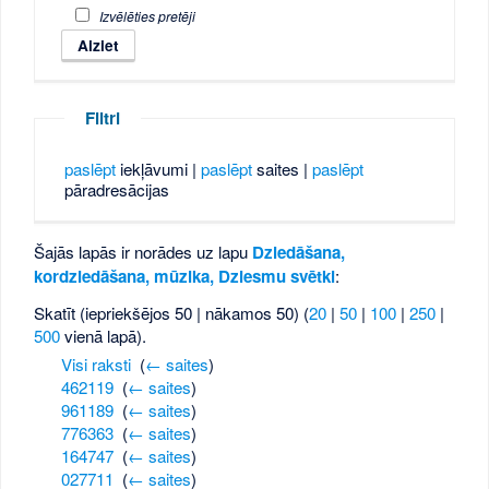
Izvēlēties pretēji
Filtri
paslēpt
iekļāvumi |
paslēpt
saites |
paslēpt
pāradresācijas
Šajās lapās ir norādes uz lapu
Dziedāšana,
kordziedāšana, mūzika, Dziesmu svētki
:
Skatīt (iepriekšējos 50 | nākamos 50) (
20
|
50
|
100
|
250
|
500
vienā lapā).
Visi raksti
‎
(
← saites
)
462119
‎
(
← saites
)
961189
‎
(
← saites
)
776363
‎
(
← saites
)
164747
‎
(
← saites
)
027711
‎
(
← saites
)