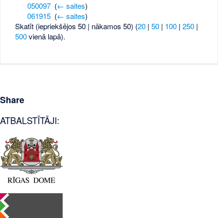
050097
‎
(
← saites
)
061915
‎
(
← saites
)
Skatīt (iepriekšējos 50 | nākamos 50) (
20
|
50
|
100
|
250
|
500
vienā lapā).
Share
ATBALSTĪTĀJI: