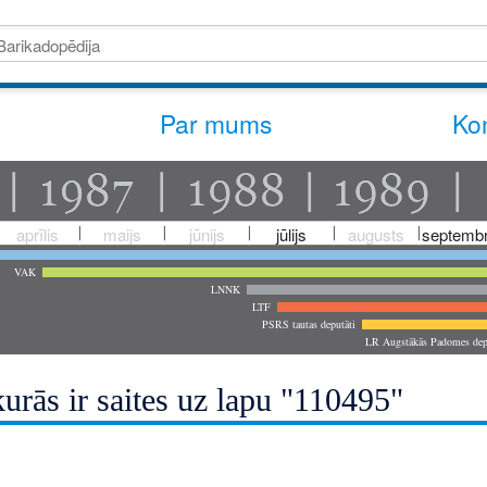
Par mums
Kon
aprīlis
maijs
jūnijs
jūlijs
augusts
septembr
VAK
LNNK
LTF
PSRS tautas deputāti
LR Augstākās Padomes dep
urās ir saites uz lapu "110495"