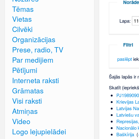
Norāde
Tēmas
Vietas
Lapa:
Cilvēki
Organizācijas
Filtri
Prese, radio, TV
Par medijiem
paslēpt
iek
Pētījumi
Šajās lapās ir
Interneta raksti
Skatīt (iepriek
Grāmatas
PJ1989090
Visi raksti
Krievijas L
Latvijas Na
Atmiņas
Latviešu v
Video
Represijas,
Nacionālo k
Logo lejupielādei
Baškīrija
‎
(