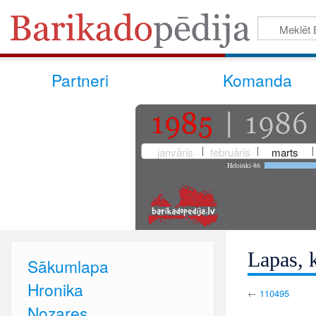
Partneri
Komanda
janvāris
februāris
marts
Helsinki-86
Lapas, k
Sākumlapa
Hronika
←
110495
Nozares