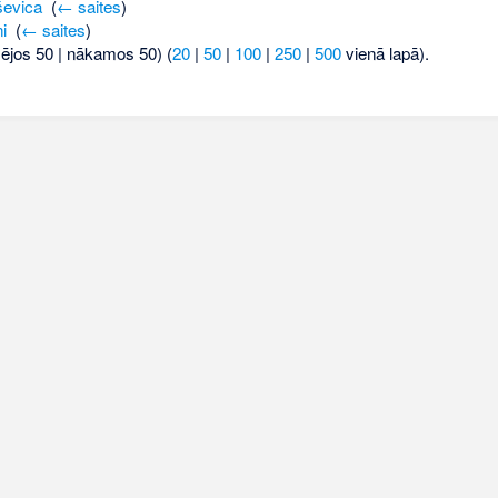
ševica
‎
(
← saites
)
i
‎
(
← saites
)
šējos 50 | nākamos 50) (
20
|
50
|
100
|
250
|
500
vienā lapā).