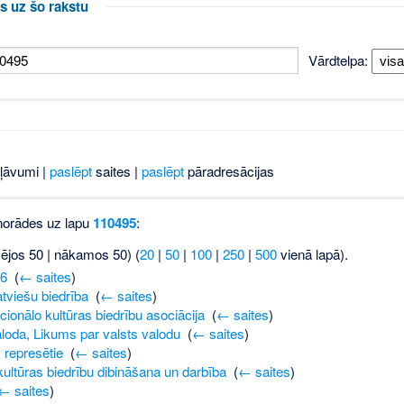
s uz šo rakstu
Vārdtelpa:
ļāvumi |
paslēpt
saites |
paslēpt
pāradresācijas
 norādes uz lapu
110495
:
šējos 50 | nākamos 50) (
20
|
50
|
100
|
250
|
500
vienā lapā).
6
‎
(
← saites
)
atviešu biedrība
‎
(
← saites
)
cionālo kultūras biedrību asociācija
‎
(
← saites
)
aloda, Likums par valsts valodu
‎
(
← saites
)
 represētie
‎
(
← saites
)
ultūras biedrību dibināšana un darbība
‎
(
← saites
)
← saites
)