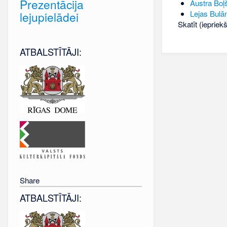
Prezentācija
Austra Boļ
Lejas Bulān
lejupielādei
Skatīt (iepriek
ATBALSTĪTĀJI:
Share
ATBALSTĪTĀJI: