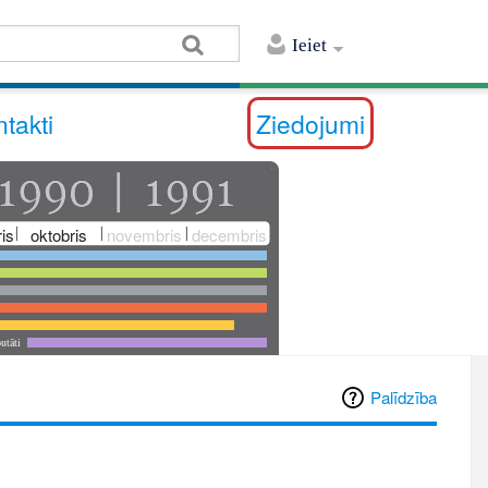
Ieiet
takti
Ziedojumi
is
oktobris
novembris
decembris
utāti
Palīdzība