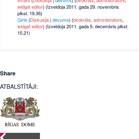
Ilmars
(
Diskusija
|
devums
)
‏‎ (
birokrāts
,
administrators
,
widget editor
) (Izveidoja 2011. gada 29. novembris
plkst. 19.36)
Ģirts
(
Diskusija
|
devums
)
‏‎ (
birokrāts
,
administrators
,
widget editor
) (Izveidoja 2011. gada 5. decembris plkst.
15.21)
Share
ATBALSTĪTĀJI: