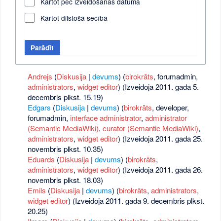
Kārtot pēc izveidošanas datuma
Kārtot dilstošā secībā
Parādīt
Andrejs
(
Diskusija
|
devums
)
‏‎ (
birokrāts
, forumadmin,
administrators
,
widget editor
) (Izveidoja 2011. gada 5.
decembris plkst. 15.19)
Edgars
(
Diskusija
|
devums
)
‏‎ (
birokrāts
, developer,
forumadmin,
interface administrator
,
administrator
(Semantic MediaWiki)
,
curator (Semantic MediaWiki)
,
administrators
,
widget editor
) (Izveidoja 2011. gada 25.
novembris plkst. 10.35)
Eduards
(
Diskusija
|
devums
)
‏‎ (
birokrāts
,
administrators
,
widget editor
) (Izveidoja 2011. gada 26.
novembris plkst. 18.03)
Emils
(
Diskusija
|
devums
)
‏‎ (
birokrāts
,
administrators
,
widget editor
) (Izveidoja 2011. gada 9. decembris plkst.
20.25)