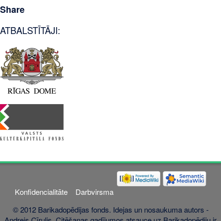
Share
ATBALSTĪTĀJI:
Konfidencialitāte
Darbvirsma
© 2012 Barikadopēdijas fonds. Idejas un nosaukuma autors -
Andrejs Cīrulis. Citēšanas gadījumos atsauce uz Barikadopēdiju ir