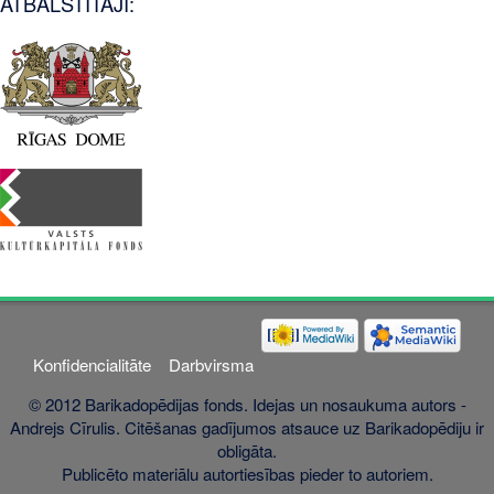
ATBALSTĪTĀJI:
Konfidencialitāte
Darbvirsma
© 2012 Barikadopēdijas fonds. Idejas un nosaukuma autors -
Andrejs Cīrulis. Citēšanas gadījumos atsauce uz Barikadopēdiju ir
obligāta.
Publicēto materiālu autortiesības pieder to autoriem.