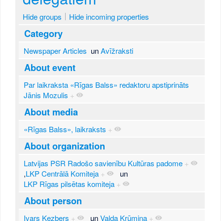
Hide groups
Hide incoming properties
Category
Newspaper Articles
un
Avīžraksti
About event
Par laikraksta «Rīgas Balss» redaktoru apstiprināts
Jānis Mozulis
+
About media
«Rīgas Balss», laikraksts
+
About organization
Latvijas PSR Radošo savienību Kultūras padome
+
,
LKP Centrālā Komiteja
+
un
LKP Rīgas pilsētas komiteja
+
About person
Ivars Ķezbers
+
un
Valda Krūmiņa
+