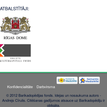
ATBALSTĪTĀJI:
Konfidencialitāte
Darbvirsma
© 2012 Barikadopēdijas fonds. Idejas un nosaukuma autors -
Andrejs Cīrulis. Citēšanas gadījumos atsauce uz Barikadopēdiju ir
obligāta.