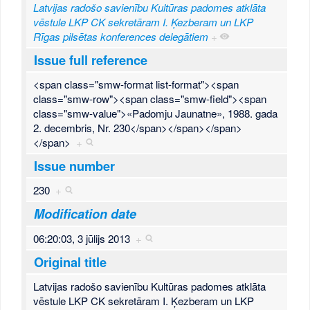
Latvijas radošo savienību Kultūras padomes atklāta
vēstule LKP CK sekretāram I. Ķezberam un LKP
Rīgas pilsētas konferences delegātiem
+
Issue full reference
<span class="smw-format list-format"><span
class="smw-row"><span class="smw-field"><span
class="smw-value">«Padomju Jaunatne», 1988. gada
2. decembris, Nr. 230</span></span></span>
</span>
+
Issue number
230
+
Modification date
06:20:03, 3 jūlijs 2013
+
Original title
Latvijas radošo savienību Kultūras padomes atklāta
vēstule LKP CK sekretāram I. Ķezberam un LKP