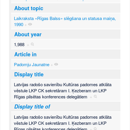
About topic
Laikraksta «Rīgas Balss» slēgšana un statusa maiņa,
1990
+
About year
1,988
+
Article in
Padomju Jaunatne
+
Display title
Latvijas radošo savienību Kultūras padomes atklāta
vēstule LKP CK sekretāram I. Ķezberam un LKP
Rīgas pilsētas konferences delegātiem
+
Display title of
Latvijas radošo savienību Kultūras padomes atklāta
vēstule LKP CK sekretāram I. Ķezberam un LKP
Rīgas pilsētas konferences delegātiem
+