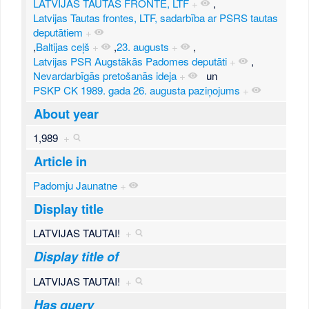
LATVIJAS TAUTAS FRONTE, LTF
+
,
Latvijas Tautas frontes, LTF, sadarbība ar PSRS tautas
deputātiem
+
,
Baltijas ceļš
+
,
23. augusts
+
,
Latvijas PSR Augstākās Padomes deputāti
+
,
Nevardarbīgās pretošanās ideja
+
un
PSKP CK 1989. gada 26. augusta paziņojums
+
About year
1,989
+
Article in
Padomju Jaunatne
+
Display title
LATVIJAS TAUTAI!
+
Display title of
LATVIJAS TAUTAI!
+
Has query