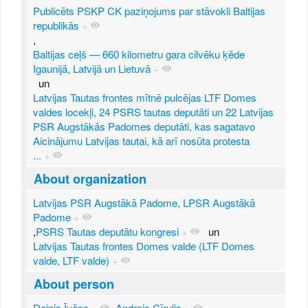
Publicēts PSKP CK paziņojums par stāvokli Baltijas
republikās
+
,
Baltijas ceļš — 660 kilometru gara cilvēku ķēde
Igaunijā, Latvijā un Lietuvā
+
un
Latvijas Tautas frontes mītnē pulcējas LTF Domes
valdes locekļi, 24 PSRS tautas deputāti un 22 Latvijas
PSR Augstākās Padomes deputāti, kas sagatavo
Aicinājumu Latvijas tautai, kā arī nosūta protesta
...
+
About organization
Latvijas PSR Augstākā Padome, LPSR Augstākā
Padome
+
,
PSRS Tautas deputātu kongresi
+
un
Latvijas Tautas frontes Domes valde (LTF Domes
valde, LTF valde)
+
About person
Dainis Īvāns
+
,
Andrejs Cīrulis
+
,