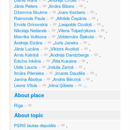
Jānis Peters
+
,
Ilmārs Bišers
+
,
Džemma Skulme
+
,
Ivars Ķezbers
+
,
Raimonds Pauls
+
,
Alfrēds Čepānis
+
,
Ervids Grinovskis
+
,
Leopolds Ozoliņš
+
,
Nikolajs Neilands
+
,
Vilens Tolpežņikovs
+
,
Mavriks Vulfsons
+
,
Voldemārs Šļakota
+
,
Andrejs Eizāns
+
,
Juris Janeks
+
,
Jānis Lucāns
+
,
Viktors Avotiņš
+
,
Arnis Kalniņš
+
,
Andrejs Dandzbergs
+
,
Edvīns Inkēns
+
,
Rita Kukaine
+
,
Uldis Laucis
+
,
Indulis Zariņš
+
,
Ilmārs Pilenieks
+
,
Imants Daudišs
+
,
Janīna Āboliņa
+
,
Andris Bērziņš
+
,
Leons Vītols
+
,
Irēna Ģībiete
+
...
About place
Rīga
+
About topic
PSRS tautas deputāts
+
,