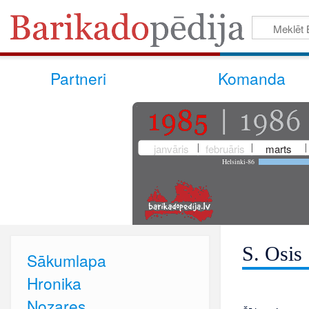
Partneri
Komanda
janvāris
februāris
marts
Helsinki-86
S. Osis
Sākumlapa
Hronika
Nozares