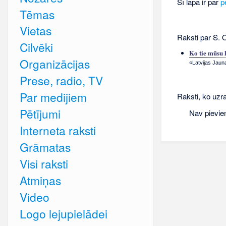
Šī lapa ir par
p
Tēmas
Vietas
Raksti par S. 
Cilvēki
Ko tie mūsu 
Organizācijas
«Latvijas Jauna
Prese, radio, TV
Par medijiem
Raksti, ko uzra
Pētījumi
Nav pievie
Interneta raksti
Grāmatas
Visi raksti
Atmiņas
Video
Logo lejupielādei