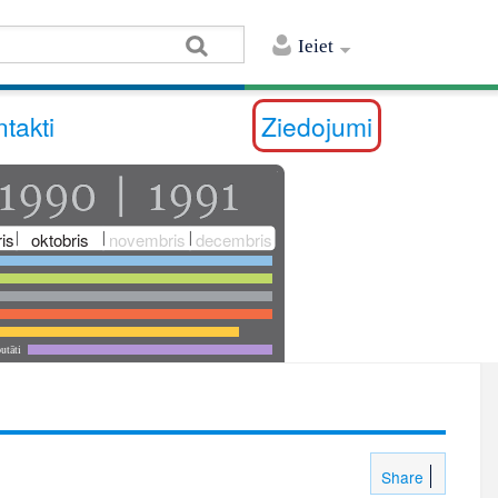
Ieiet
takti
Ziedojumi
is
oktobris
novembris
decembris
utāti
Share