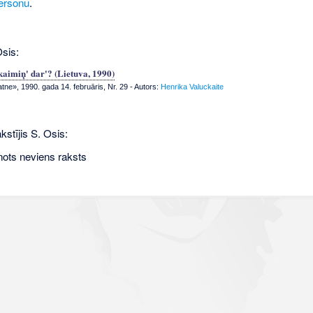
ersonu
.
Osis:
kaimiņ' dar'? (Lietuva, 1990)
tne», 1990. gada 14. februāris, Nr. 29
- Autors:
Henrika Valuckaite
kstījis S. Osis:
nots neviens raksts