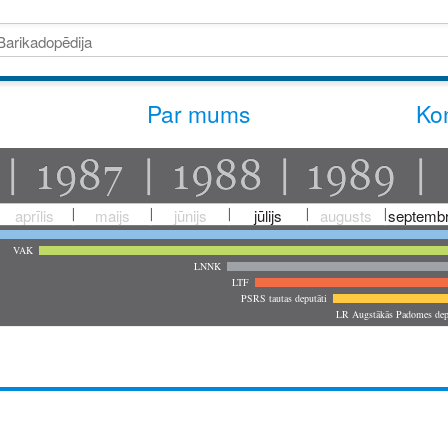
Par mums
Kon
aprīlis
maijs
jūnijs
jūlijs
augusts
septembr
VAK
LNNK
LTF
PSRS tautas deputāti
LR Augstākās Padomes dep